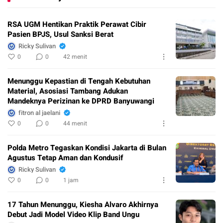
RSA UGM Hentikan Praktik Perawat Cibir
Pasien BPJS, Usul Sanksi Berat
Ricky Sulivan
0
0
42 menit
Menunggu Kepastian di Tengah Kebutuhan
Material, Asosiasi Tambang Adukan
Mandeknya Perizinan ke DPRD Banyuwangi
fitron al jaelani
0
0
44 menit
Polda Metro Tegaskan Kondisi Jakarta di Bulan
Agustus Tetap Aman dan Kondusif
Ricky Sulivan
0
0
1 jam
17 Tahun Menunggu, Kiesha Alvaro Akhirnya
Debut Jadi Model Video Klip Band Ungu