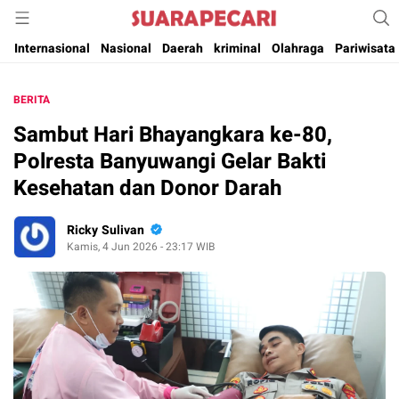
Suara Pencerahan Anak Negeri ( Berita Aktual & Terpercaya )
Suara Pecari
Internasional
Nasional
Daerah
kriminal
Olahraga
Pariwisata
BERITA
Sambut Hari Bhayangkara ke-80,
Polresta Banyuwangi Gelar Bakti
Kesehatan dan Donor Darah
Ricky Sulivan
Kamis, 4 Jun 2026 - 23:17 WIB