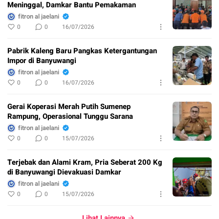
Meninggal, Damkar Bantu Pemakaman
fitron al jaelani
0
0
16/07/2026
Pabrik Kaleng Baru Pangkas Ketergantungan
Impor di Banyuwangi
fitron al jaelani
0
0
16/07/2026
Gerai Koperasi Merah Putih Sumenep
Rampung, Operasional Tunggu Sarana
fitron al jaelani
0
0
15/07/2026
Terjebak dan Alami Kram, Pria Seberat 200 Kg
di Banyuwangi Dievakuasi Damkar
fitron al jaelani
0
0
15/07/2026
Lihat Lainnya