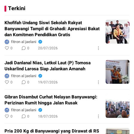
Terkini
Khofifah Undang Siswi Sekolah Rakyat
Banyuwangi Tampil di Grahadi: Apresiasi Bakat
dan Komitmen Pendidikan Gratis
fitron al jaelani
0
0
20/07/2026
Jadi Danlanal Nias, Letkol Laut (P) Tomosa
Uskarlind Larosa Siap Jalankan Amanah
fitron al jaelani
0
0
19/07/2026
Gibran Disambut Curhat Nelayan Banyuwangi:
Perizinan Rumit hingga Jalan Rusak
fitron al jaelani
0
0
18/07/2026
Pria 200 Kg di Banyuwangi yang Dirawat di RS