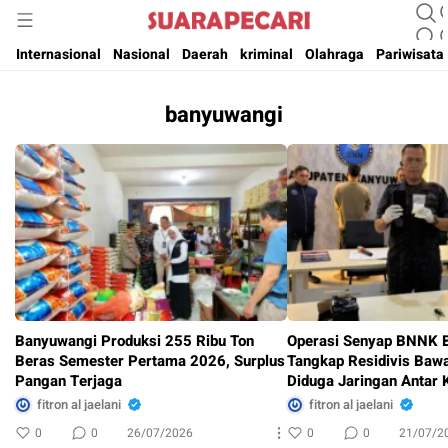
Suara Pencerahan Anak Negeri ( Berita Aktual & Terpercaya )
Suara Pecari
Internasional
Nasional
Daerah
kriminal
Olahraga
Pariwisata
banyuwangi
Banyuwangi Produksi 255 Ribu Ton
Operasi Senyap BNNK 
Beras Semester Pertama 2026, Surplus
Tangkap Residivis Baw
Pangan Terjaga
Diduga Jaringan Antar 
fitron al jaelani
fitron al jaelani
0
0
26/07/2026
0
0
21/07/2