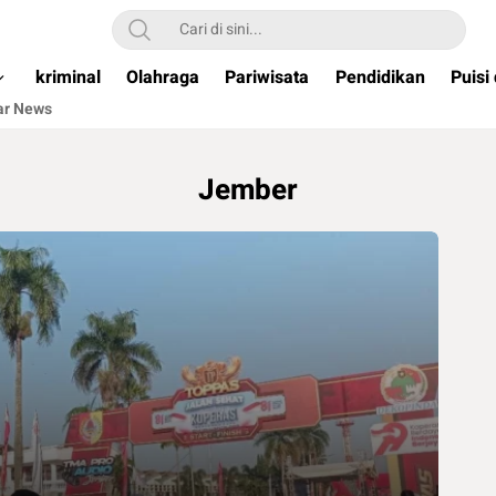
ual & Terpercaya )
kriminal
Olahraga
Pariwisata
Pendidikan
Puisi
ar News
Jember