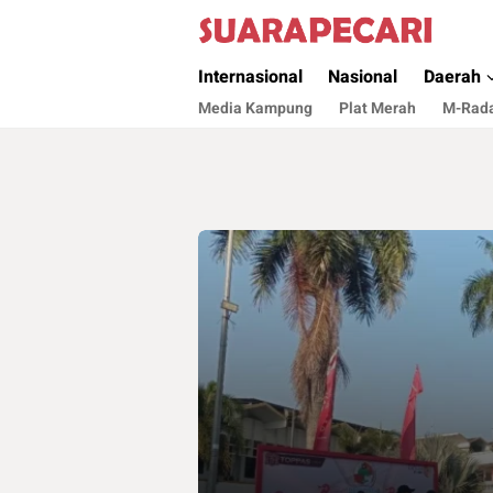
Suara Pecari
Suara Pencerahan Anak Negeri ( Berita Akt
Internasional
Nasional
Daerah
Media Kampung
Plat Merah
M-Rad