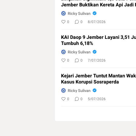
Jember Buktikan Kereta Api Jadi
Ricky Sulivan
0
0
8/07/2026
KAI Daop 9 Jember Layani 3,51 J
Tumbuh 6,18%
Ricky Sulivan
0
0
7/07/2026
Kejari Jember Tuntut Mantan Wak
Kasus Korupsi Sosraperda
Ricky Sulivan
0
0
5/07/2026