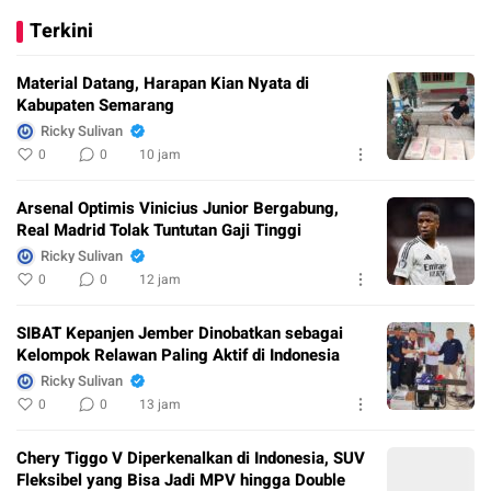
Terkini
Material Datang, Harapan Kian Nyata di
Kabupaten Semarang
Ricky Sulivan
0
0
10 jam
Arsenal Optimis Vinicius Junior Bergabung,
Real Madrid Tolak Tuntutan Gaji Tinggi
Ricky Sulivan
0
0
12 jam
SIBAT Kepanjen Jember Dinobatkan sebagai
Kelompok Relawan Paling Aktif di Indonesia
Ricky Sulivan
0
0
13 jam
Chery Tiggo V Diperkenalkan di Indonesia, SUV
Fleksibel yang Bisa Jadi MPV hingga Double