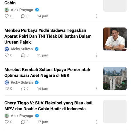
Cabin
Alex Prayogo
0
0
14 jam
Menkeu Purbaya Yudhi Sadewa Tegaskan
Aparat Polri Dan TNI Tidak Dilibatkan Dalam
Urusan Pajak
Ricky Sulivan
0
0
15 jam
Merebut Kembali Sultan: Upaya Pemerintah
Optimalisasi Aset Negara di GBK
Ricky Sulivan
0
0
16 jam
Chery Tiggo V: SUV Fleksibel yang Bisa Jadi
MPV dan Double Cabin Hadir di Indonesia
Alex Prayogo
0
0
17 jam