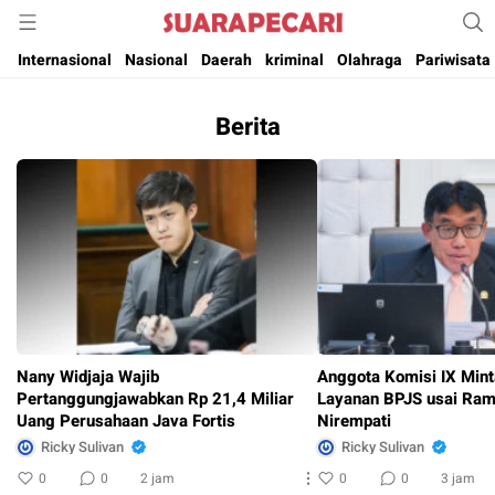
Suara Pencerahan Anak Negeri ( Berita Aktual & Terpercaya )
Suara Pecari
Internasional
Nasional
Daerah
kriminal
Olahraga
Pariwisata
Berita
Nany Widjaja Wajib
Anggota Komisi IX Mint
Pertanggungjawabkan Rp 21,4 Miliar
Layanan BPJS usai Ram
Uang Perusahaan Java Fortis
Nirempati
Ricky Sulivan
Ricky Sulivan
0
0
2 jam
0
0
3 jam