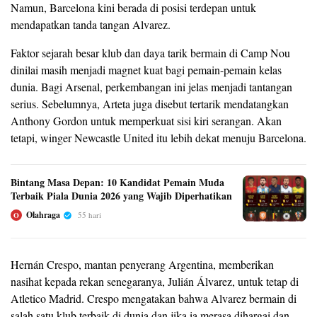
Namun, Barcelona kini berada di posisi terdepan untuk
mendapatkan tanda tangan Alvarez.
Faktor sejarah besar klub dan daya tarik bermain di Camp Nou
dinilai masih menjadi magnet kuat bagi pemain-pemain kelas
dunia. Bagi Arsenal, perkembangan ini jelas menjadi tantangan
serius. Sebelumnya, Arteta juga disebut tertarik mendatangkan
Anthony Gordon untuk memperkuat sisi kiri serangan. Akan
tetapi, winger Newcastle United itu lebih dekat menuju Barcelona.
Bintang Masa Depan: 10 Kandidat Pemain Muda
Terbaik Piala Dunia 2026 yang Wajib Diperhatikan
Olahraga
55 hari
O
Hernán Crespo, mantan penyerang Argentina, memberikan
nasihat kepada rekan senegaranya, Julián Álvarez, untuk tetap di
Atletico Madrid. Crespo mengatakan bahwa Alvarez bermain di
salah satu klub terbaik di dunia dan jika ia merasa dihargai dan