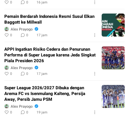
0
0
16 jam
Pemain Berdarah Indonesia Resmi Susul Elkan
Baggott ke Millwall
Alex Prayogo
0
0
17 jam
APPI Ingatkan Risiko Cedera dan Penurunan
Performa di Super League karena Jeda Singkat
Piala Presiden 2026
Alex Prayogo
0
0
17 jam
Super League 2026/2027 Dibuka dengan
Arema FC vs Isenmulang Kalteng, Persija
Away, Persib Jamu PSM
Alex Prayogo
0
0
19 jam