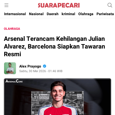
Suara Pencerahan Anak Negeri ( Berita Aktual & Terpercaya )
Suara Pecari
Internasional
Nasional
Daerah
kriminal
Olahraga
Pariwisata
OLAHRAGA
Arsenal Terancam Kehilangan Julian
Alvarez, Barcelona Siapkan Tawaran
Resmi
Alex Prayogo
Sabtu, 30 Mei 2026 - 01:46 WIB