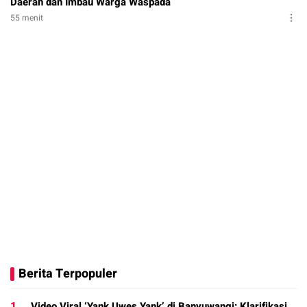
Daerah dan Imbau Warga Waspada
55 menit
Berita Terpopuler
1.
Video Viral ‘Yank Uwes Yank’ di Banyuwangi: Klarifikasi