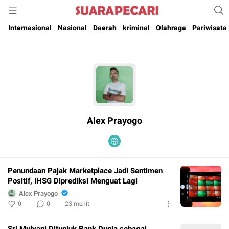
Suara Pencerahan Anak Negeri ( Berita Aktual & Terpercaya )
Suara Pecari
Internasional
Nasional
Daerah
kriminal
Olahraga
Pariwisata
Alex Prayogo
Penundaan Pajak Marketplace Jadi Sentimen
Positif, IHSG Diprediksi Menguat Lagi
Alex Prayogo
0
0
23 menit