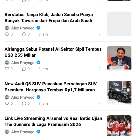
Berstatus Tanpa Klub, Jadon Sancho Punya
Banyak Tawaran dari Eropa dan Arab Saudi
Alex Prayogo
0
0
6 jam
Airlangga Sebut Potensi AI Sektor Sipil Tembus
USD 255 Miliar
Alex Prayogo
0
0
6 jam
New Audi Q5 SUV Panaskan Persaingan SUV
Premium, Harganya Tembus Rp1,7 Miliaran
Alex Prayogo
0
0
7 jam
Link Live Streaming Arsenal vs Real Betis Ujian
The Gunners di Laga Pramusim 2026
Alex Prayogo