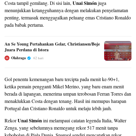
Unai Simón
Costa tampil gemilang. Di sisi lain,
juga
menunjukkan ketangguhannya dengan melakukan penyelamatan
penting, termasuk menggagalkan peluang emas Cristiano Ronaldo
pada babak pertama.
An Se Young Pertahankan Gelar, Christiansen/Boje
Juara Perdana di Istora
Olahraga
62 hari
O
Gol penentu kemenangan baru tercipta pada menit ke-90+1,
ketika pemain pengganti Mikel Merino, yang baru enam menit
berada di lapangan, menerima umpan terobosan Ferran Torres dan
menaklukkan Costa dengan tenang. Hasil ini memupus harapan
Portugal dan Cristiano Ronaldo untuk melaju lebih jauh.
Unai Simón
Rekor
ini melampaui catatan legenda Italia, Walter
Zenga, yang sebelumnya memegang rekor 517 menit tanpa
kebobolan di Piala Dunia. Spanyol sendiri mencatatkan rekor