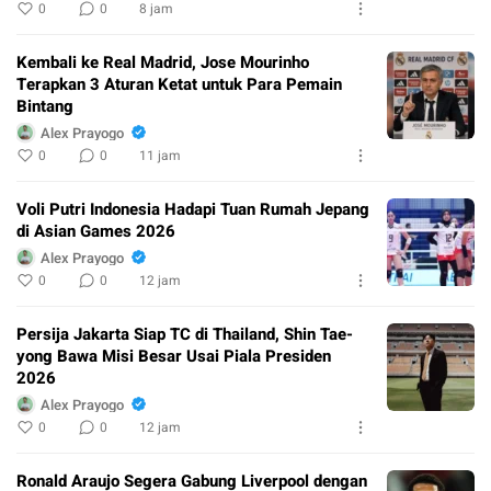
0
0
8 jam
Kembali ke Real Madrid, Jose Mourinho
Terapkan 3 Aturan Ketat untuk Para Pemain
Bintang
Alex Prayogo
0
0
11 jam
Voli Putri Indonesia Hadapi Tuan Rumah Jepang
di Asian Games 2026
Alex Prayogo
0
0
12 jam
Persija Jakarta Siap TC di Thailand, Shin Tae-
yong Bawa Misi Besar Usai Piala Presiden
2026
Alex Prayogo
0
0
12 jam
Ronald Araujo Segera Gabung Liverpool dengan