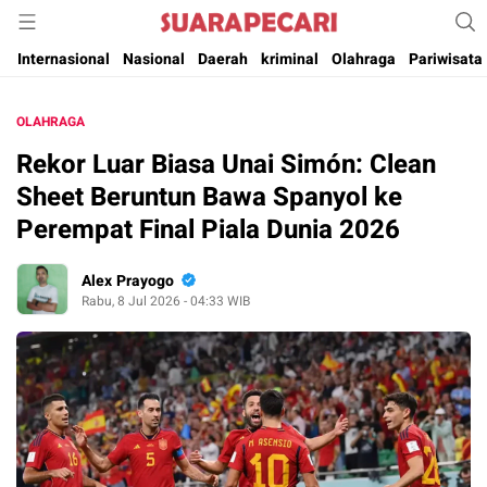
Suara Pencerahan Anak Negeri ( Berita Aktual & Terpercaya )
Suara Pecari
Internasional
Nasional
Daerah
kriminal
Olahraga
Pariwisata
OLAHRAGA
Rekor Luar Biasa Unai Simón: Clean
Sheet Beruntun Bawa Spanyol ke
Perempat Final Piala Dunia 2026
Alex Prayogo
Rabu, 8 Jul 2026 - 04:33 WIB