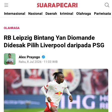
Suara Pencerahan Anak Negeri ( Berita Aktual & Terpercaya )
Suara Pecari
Internasional
Nasional
Daerah
kriminal
Olahraga
Pariwisata
OLAHRAGA
RB Leipzig Bintang Yan Diomande
Didesak Pilih Liverpool daripada PSG
Alex Prayogo
Rabu, 8 Jul 2026 - 11:03 WIB