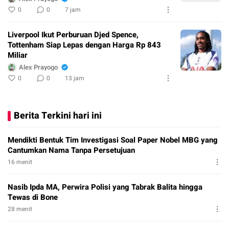
0
0
7 jam
Liverpool Ikut Perburuan Djed Spence,
Tottenham Siap Lepas dengan Harga Rp 843
Miliar
Alex Prayogo
0
0
13 jam
Berita Terkini hari ini
Mendikti Bentuk Tim Investigasi Soal Paper Nobel MBG yang
Cantumkan Nama Tanpa Persetujuan
16 menit
Nasib Ipda MA, Perwira Polisi yang Tabrak Balita hingga
Tewas di Bone
28 menit