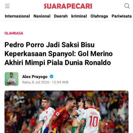
Suara Pencerahan Anak Negeri ( Berita Aktual & Terpercaya )
Suara Pecari
Internasional
Nasional
Daerah
kriminal
Olahraga
Pariwisata
OLAHRAGA
Pedro Porro Jadi Saksi Bisu
Keperkasaan Spanyol: Gol Merino
Akhiri Mimpi Piala Dunia Ronaldo
Alex Prayogo
Rabu, 8 Jul 2026 - 12:04 WIB