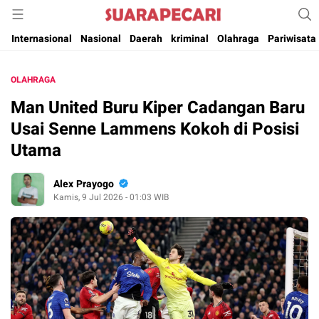
Suara Pencerahan Anak Negeri ( Berita Aktual & Terpercaya )
Suara Pecari
Internasional
Nasional
Daerah
kriminal
Olahraga
Pariwisata
OLAHRAGA
Man United Buru Kiper Cadangan Baru
Usai Senne Lammens Kokoh di Posisi
Utama
Alex Prayogo
Kamis, 9 Jul 2026 - 01:03 WIB