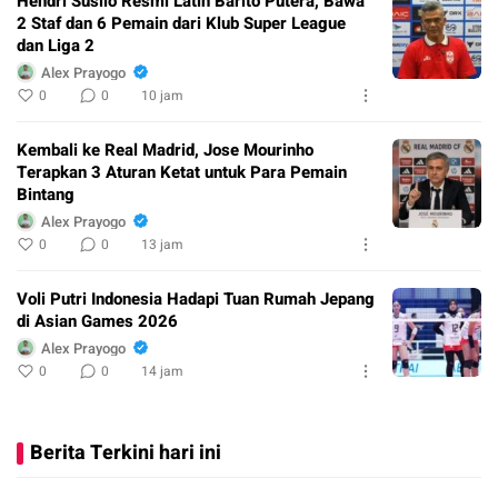
Hendri Susilo Resmi Latih Barito Putera, Bawa
2 Staf dan 6 Pemain dari Klub Super League
dan Liga 2
Alex Prayogo
0
0
10 jam
Kembali ke Real Madrid, Jose Mourinho
Terapkan 3 Aturan Ketat untuk Para Pemain
Bintang
Alex Prayogo
0
0
13 jam
Voli Putri Indonesia Hadapi Tuan Rumah Jepang
di Asian Games 2026
Alex Prayogo
0
0
14 jam
Berita Terkini hari ini