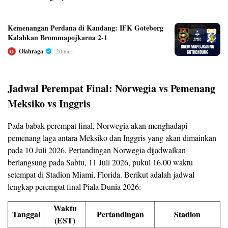
Kemenangan Perdana di Kandang: IFK Goteborg
Kalahkan Brommapojkarna 2-1
Olahraga
20 hari
O
Jadwal Perempat Final: Norwegia vs Pemenang
Meksiko vs Inggris
Pada babak perempat final, Norwegia akan menghadapi
pemenang laga antara Meksiko dan Inggris yang akan dimainkan
pada 10 Juli 2026. Pertandingan Norwegia dijadwalkan
berlangsung pada Sabtu, 11 Juli 2026, pukul 16.00 waktu
setempat di Stadion Miami, Florida. Berikut adalah jadwal
lengkap perempat final Piala Dunia 2026:
Waktu
Tanggal
Pertandingan
Stadion
(EST)