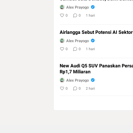
Alex Prayogo
0
0
1 hari
Airlangga Sebut Potensi AI Sektor
Alex Prayogo
0
0
1 hari
New Audi Q5 SUV Panaskan Pers
Rp1,7 Miliaran
Alex Prayogo
0
0
2 hari