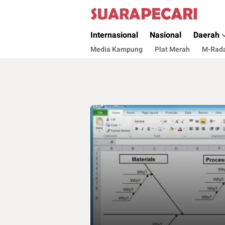
Suara Pecari
Suara Pencerahan Anak Negeri ( Berita Akt
Internasional
Nasional
Daerah
Media Kampung
Plat Merah
M-Rad