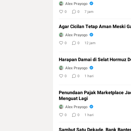
Alex Prayogo
0
0
7 jam
Agar Cicilan Tetap Aman Meski Ga
Alex Prayogo
0
0
12 jam
Harapan Damai di Selat Hormuz D
Alex Prayogo
0
0
1 hari
Penundaan Pajak Marketplace Jadi
Menguat Lagi
Alex Prayogo
0
0
1 hari
Sambut Satu Dekade, Bank Banten