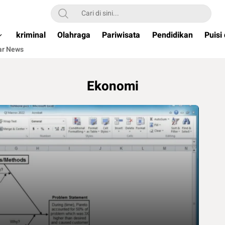
ual & Terpercaya )
kriminal
Olahraga
Pariwisata
Pendidikan
Puisi
ar News
Ekonomi