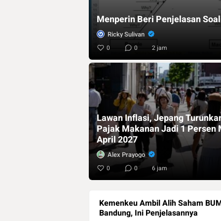
Menperin Beri Penjelasan Soa
Ricky Sulivan
0
0
2 jam
Lawan Inflasi, Jepang Turunka
Pajak Makanan Jadi 1 Persen 
April 2027
Alex Prayogo
0
0
6 jam
Kemenkeu Ambil Alih Saham BUMN
Bandung, Ini Penjelasannya