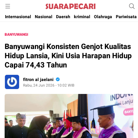
Suara Pencerahan Anak Negeri ( Berita Aktual & Terpercaya )
Suara Pecari
Internasional
Nasional
Daerah
kriminal
Olahraga
Pariwisata
BANYUWANGI
Banyuwangi Konsisten Genjot Kualitas
Hidup Lansia, Kini Usia Harapan Hidup
Capai 74,43 Tahun
fitron al jaelani
Rabu, 24 Jun 2026 - 10:02 WIB