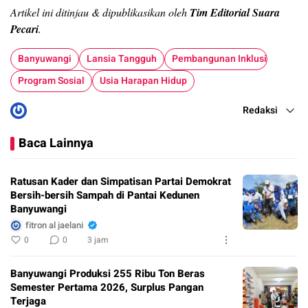
Artikel ini ditinjau & dipublikasikan oleh
Tim Editorial Suara
Pecari
.
Banyuwangi
Lansia Tangguh
Pembangunan Inklusif
Program Sosial
Usia Harapan Hidup
Redaksi
Baca Lainnya
Ratusan Kader dan Simpatisan Partai Demokrat
Bersih-bersih Sampah di Pantai Kedunen
Banyuwangi
fitron al jaelani
0
0
3 jam
Banyuwangi Produksi 255 Ribu Ton Beras
Semester Pertama 2026, Surplus Pangan
Terjaga