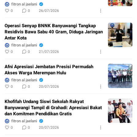
fitron al jaelani
0
0
26/07/2026
Operasi Senyap BNNK Banyuwangi Tangkap
Residivis Bawa Sabu 40 Gram, Diduga Jaringan
Antar Kota
fitron al jaelani
0
0
21/07/2026
Afni Apresiasi Jembatan Presisi Permudah
Akses Warga Merempan Hulu
fitron al jaelani
0
0
20/07/2026
Khofifah Undang Siswi Sekolah Rakyat
Banyuwangi Tampil di Grahadi: Apresiasi Bakat
dan Komitmen Pendidikan Gratis
fitron al jaelani
0
0
20/07/2026