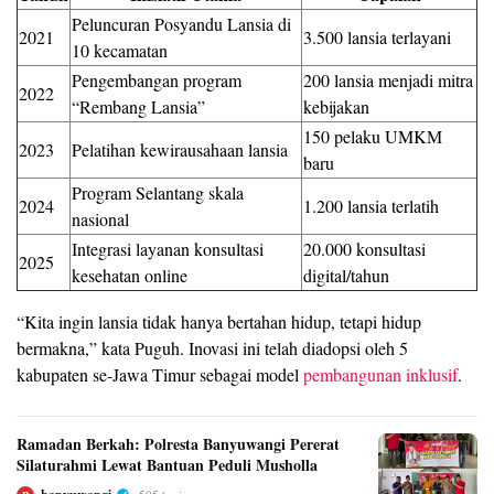
Peluncuran Posyandu Lansia di
2021
3.500 lansia terlayani
10 kecamatan
Pengembangan program
200 lansia menjadi mitra
2022
“Rembang Lansia”
kebijakan
150 pelaku UMKM
2023
Pelatihan kewirausahaan lansia
baru
Program Selantang skala
2024
1.200 lansia terlatih
nasional
Integrasi layanan konsultasi
20.000 konsultasi
2025
kesehatan online
digital/tahun
“Kita ingin lansia tidak hanya bertahan hidup, tetapi hidup
bermakna,” kata Puguh. Inovasi ini telah diadopsi oleh 5
kabupaten se-Jawa Timur sebagai model
pembangunan inklusif
.
Ramadan Berkah: Polresta Banyuwangi Pererat
Silaturahmi Lewat Bantuan Peduli Musholla