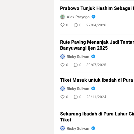
Prabowo Tunjuk Hashim Sebagai 
Alex Prayogo
0
0
27/04/2026
Rute Paving Menanjak Jadi Tanta
Banyuwangi Ijen 2025
Ricky Sulivan
0
0
30/07/2025
Tiket Masuk untuk Ibadah di Pura 
Ricky Sulivan
0
0
23/11/2024
Sekarang Ibadah di Pura Luhur Gi
Tiket
Ricky Sulivan