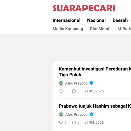
Suara Pecari
Suara Pencerahan Anak Negeri ( Berita Akt
Internasional
Nasional
Daerah
Media Kampung
Plat Merah
M-Rad
Kemenhut Investigasi Peredaran K
Tiga Puluh
Alex Prayogo
0
0
21/05/2026
Prabowo tunjuk Hashim sebagai K
Alex Prayogo
0
0
27/04/2026