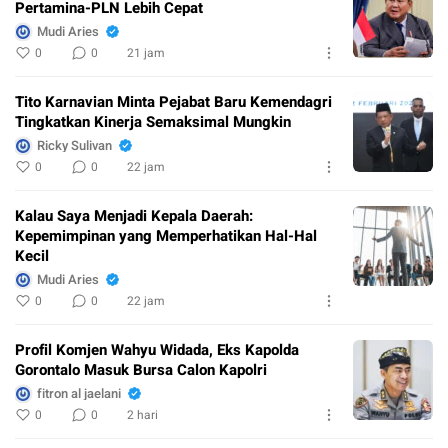
Pertamina-PLN Lebih Cepat
Mudi Aries
0
0
21 jam
Tito Karnavian Minta Pejabat Baru Kemendagri
Tingkatkan Kinerja Semaksimal Mungkin
Ricky Sulivan
0
0
22 jam
Kalau Saya Menjadi Kepala Daerah:
Kepemimpinan yang Memperhatikan Hal-Hal
Kecil
Mudi Aries
0
0
22 jam
Profil Komjen Wahyu Widada, Eks Kapolda
Gorontalo Masuk Bursa Calon Kapolri
fitron al jaelani
0
0
2 hari