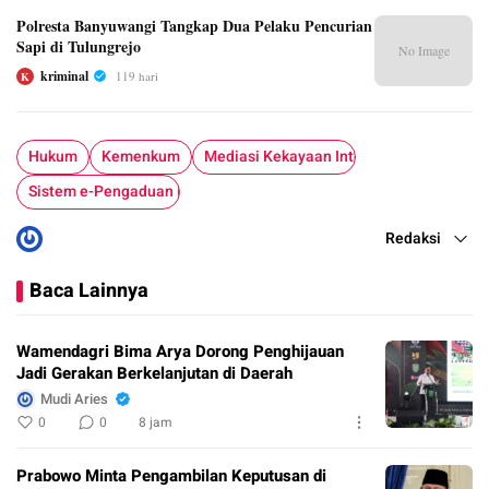
Polresta Banyuwangi Tangkap Dua Pelaku Pencurian
Sapi di Tulungrejo
No Image
kriminal
119 hari
K
Hukum
Kemenkum
Mediasi Kekayaan Intelektual
Sistem e-Pengaduan DJKI
Redaksi
Baca Lainnya
Wamendagri Bima Arya Dorong Penghijauan
Jadi Gerakan Berkelanjutan di Daerah
Mudi Aries
0
0
8 jam
Prabowo Minta Pengambilan Keputusan di