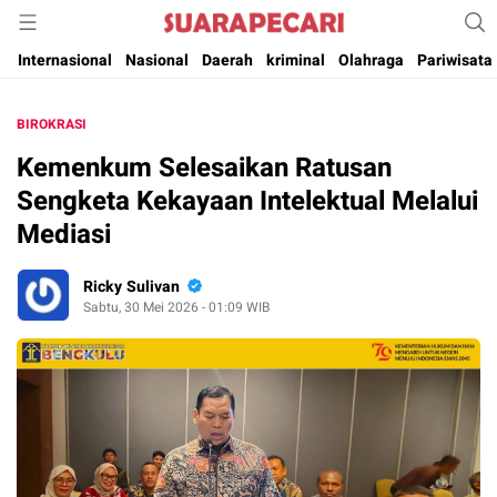
Suara Pencerahan Anak Negeri ( Berita Aktual & Terpercaya )
Suara Pecari
Internasional
Nasional
Daerah
kriminal
Olahraga
Pariwisata
BIROKRASI
Kemenkum Selesaikan Ratusan
Sengketa Kekayaan Intelektual Melalui
Mediasi
Ricky Sulivan
Sabtu, 30 Mei 2026 - 01:09 WIB