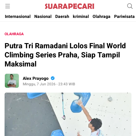
Suara Pencerahan Anak Negeri ( Berita Aktual & Terpercaya )
Suara Pecari
Internasional
Nasional
Daerah
kriminal
Olahraga
Pariwisata
OLAHRAGA
Putra Tri Ramadani Lolos Final World
Climbing Series Praha, Siap Tampil
Maksimal
Alex Prayogo
Minggu, 7 Jun 2026 - 23:43 WIB