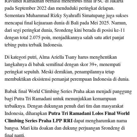
Raviandi Ramadhan berhasil menembus final IFSC di Jakarta
pada September 2022 dan menduduki peringkat delapan.
Sementara Muhammad Rizky Syahrafli Simatupang juga sukses
mencapai final kejuaraan dunia di Bali pada Mei 2025. Namun,
dari segi peringkat dunia, Srondeng kini berada di posisi ke-11
dengan total 2.075 poin, menjadikannya salah satu atlet panjat
tebing putra terbaik Indonesia.
Di kategori putri, Alma Ariella Tsany harus menghentikan
langkahnya di babak semifinal dengan skor 39+, menempati
peringkat sepuluh. Meski demikian, penampilannya tetap
membuktikan eksistensi pemanjat perempuan Indonesia di dunia.
Babak final World Climbing Series Praha akan menjadi panggung
bagi Putra Tri Ramadani untuk menunjukkan kemampuan
terbaiknya. Dengan dukungan penuh dari tim dan masyarakat
Putra Tri Ramadani Lolos Final World
Indonesia, diharapkan
Climbing Series Praha LPP RRI
dapat mengharumkan nama
bangsa. Mari kita doakan dan dukung perjuangan Srondeng di
final nanti.