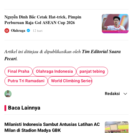
Nguyễn Đình Bắc Cetak Hat-trick, Pimpin
Perburuan Raja Gol ASEAN Cup 2026
Olahraga
12 hari
O
Artikel ini ditinjau & dipublikasikan oleh
Tim Editorial Suara
Pecari
.
Final Praha
Olahraga Indonesia
panjat tebing
Putra Tri Ramadani
World Climbing Series
Redaksi
Baca Lainnya
Milanisti Indonesia Sambut Antusias Latihan AC
Milan di Stadion Madya GBK