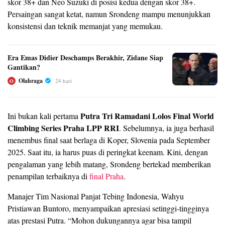
skor 38+ dan Neo Suzuki di posisi kedua dengan skor 38+.
Persaingan sangat ketat, namun Srondeng mampu menunjukkan
konsistensi dan teknik memanjat yang memukau.
Era Emas Didier Deschamps Berakhir, Zidane Siap
Gantikan?
Olahraga
24 hari
O
Putra Tri Ramadani Lolos Final World
Ini bukan kali pertama
Climbing Series Praha LPP RRI
. Sebelumnya, ia juga berhasil
menembus final saat berlaga di Koper, Slovenia pada September
2025. Saat itu, ia harus puas di peringkat keenam. Kini, dengan
pengalaman yang lebih matang, Srondeng bertekad memberikan
penampilan terbaiknya di
final Praha
.
Manajer Tim Nasional Panjat Tebing Indonesia, Wahyu
Pristiawan Buntoro, menyampaikan apresiasi setinggi-tingginya
atas prestasi Putra. “Mohon dukungannya agar bisa tampil