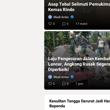
Asap Tebal Selimuti Pemukima
Kemas Rindo
Mudi Aries
0
0
17 menit
Laju Pengecoran Jalan Kembal
Lancar, Angkong Rusak Seger
Diperbaiki
Mudi Aries
0
0
7 jam
Kesulitan Tangga Darurat Jadi
Bapenda