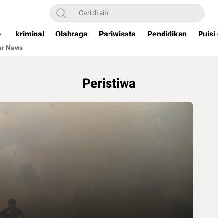
ual & Terpercaya )
kriminal
Olahraga
Pariwisata
Pendidikan
Puisi
ar News
Peristiwa