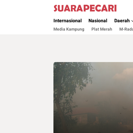
Suara Pecari
Suara Pencerahan Anak Negeri ( Berita Akt
Internasional
Nasional
Daerah
Media Kampung
Plat Merah
M-Rad