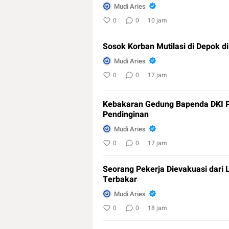
Mudi Aries
0
0
10 jam
Sosok Korban Mutilasi di Depok d
Mudi Aries
0
0
17 jam
Kebakaran Gedung Bapenda DKI P
Pendinginan
Mudi Aries
0
0
17 jam
Seorang Pekerja Dievakuasi dari
Terbakar
Mudi Aries
0
0
18 jam