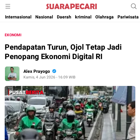
Suara Pencerahan Anak Negeri ( Berita Aktual & Terpercaya )
Suara Pecari
Internasional
Nasional
Daerah
kriminal
Olahraga
Pariwisata
EKONOMI
Pendapatan Turun, Ojol Tetap Jadi
Penopang Ekonomi Digital RI
Alex Prayogo
Kamis, 4 Jun 2026 - 16:09 WIB