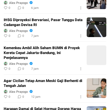
Alex Prayogo
0
0
6 jam
IHSG Diproyeksi Bervariasi, Pasar Tunggu Data
Cadangan Devisa RI
Alex Prayogo
0
0
7 jam
Kemenkeu Ambil Alih Saham BUMN di Proyek
Kereta Cepat Jakarta-Bandung, Ini
Penjelasannya
Alex Prayogo
0
0
7 jam
Agar Cicilan Tetap Aman Meski Gaji Berhenti di
Tengah Jalan
Alex Prayogo
0
0
12 jam
Harapan Damai di Selat Hormuz Dorong Harga