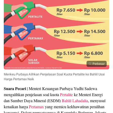
Perbesar
Menkeu Purbaya Alihkan Penjelasan Soal Kuota Pertalite ke Bahlil Usai
Harga Pertamax Naik
Suara Pecari
| Menteri Keuangan Purbaya Yudhi Sadewa
mengalihkan penjelasan soal kuota
Pertalite
ke Menteri Energi
dan Sumber Daya Mineral (ESDM)
Bahlil Lahadalia
, menyusul
kenaikan harga
Pertamax
yang memicu kekhawatiran peralihan
konsumsi. Dalam pernyataannya di Kompleks Parlemen, Jakarta,