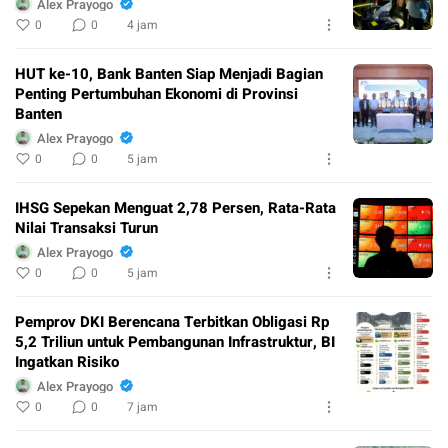
Alex Prayogo
0
0
4 jam
HUT ke-10, Bank Banten Siap Menjadi Bagian
Penting Pertumbuhan Ekonomi di Provinsi
Banten
Alex Prayogo
0
0
5 jam
IHSG Sepekan Menguat 2,78 Persen, Rata-Rata
Nilai Transaksi Turun
Alex Prayogo
0
0
5 jam
Pemprov DKI Berencana Terbitkan Obligasi Rp
5,2 Triliun untuk Pembangunan Infrastruktur, BI
Ingatkan Risiko
Alex Prayogo
0
0
7 jam