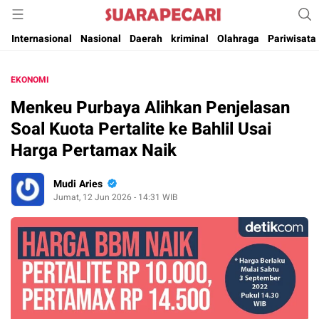
Suara Pencerahan Anak Negeri ( Berita Aktual & Terpercaya )
Suara Pecari
Internasional
Nasional
Daerah
kriminal
Olahraga
Pariwisata
EKONOMI
Menkeu Purbaya Alihkan Penjelasan
Soal Kuota Pertalite ke Bahlil Usai
Harga Pertamax Naik
Mudi Aries
Jumat, 12 Jun 2026 - 14:31 WIB