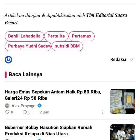
Artikel ini ditinjau & dipublikasikan oleh
Tim Editorial Suara
Pecari
.
Bahlil Lahadalia
Pertalite
Pertamax
Purbaya Yudhi Sadewa
subsidi BBM
Redaksi
Baca Lainnya
Harga Emas Sepekan Antam Naik Rp 80 Ribu,
Galeri24 Rp 58 Ribu
Alex Prayogo
0
0
2 jam
Gubernur Bobby Nasution Siapkan Rumah
Produksi Kelapa di Nias Utara