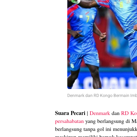
Denmark dan RD Kongo Bermain Imb
Suara Pecari
|
Denmark
dan
RD Ko
persahabatan
yang berlangsung di Ma
berlangsung tanpa gol ini menunjuk
meskipun memiliki banyak kesempat