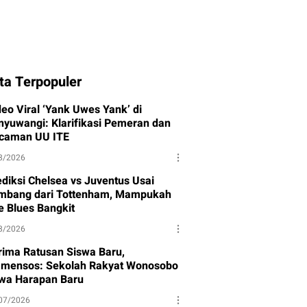
ta Terpopuler
deo Viral ‘Yank Uwes Yank’ di
nyuwangi: Klarifikasi Pemeran dan
caman UU ITE
8/2026
ediksi Chelsea vs Juventus Usai
mbang dari Tottenham, Mampukah
e Blues Bangkit
8/2026
rima Ratusan Siswa Baru,
mensos: Sekolah Rakyat Wonosobo
wa Harapan Baru
07/2026