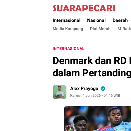
Suara Pecari
Suara Pencerahan Anak Negeri ( Berita Akt
Internasional
Nasional
Daerah
Media Kampung
Plat Merah
M-Rad
INTERNASIONAL
Denmark dan RD 
dalam Pertandin
Alex Prayogo
Kamis, 4 Jun 2026 - 04:46 WIB