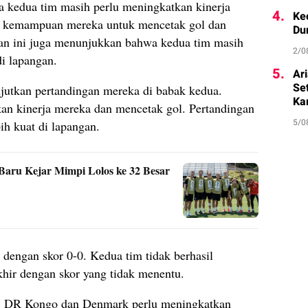
 kedua tim masih perlu meningkatkan kinerja
4.
Ke
n kemampuan mereka untuk mencetak gol dan
Du
an ini juga menunjukkan bahwa kedua tim masih
2/0
i lapangan.
5.
Ar
Se
tkan pertandingan mereka di babak kedua.
Ka
n kinerja mereka dan mencetak gol. Pertandingan
5/0
ih kuat di lapangan.
Baru Kejar Mimpi Lolos ke 32 Besar
r dengan skor 0-0. Kedua tim tidak berhasil
hir dengan skor yang tidak menentu.
a, DR Kongo dan Denmark perlu meningkatkan