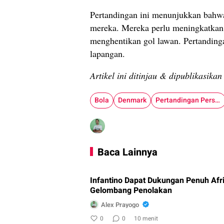
Pertandingan ini menunjukkan bahwa
mereka. Mereka perlu meningkatka
menghentikan gol lawan. Pertandinga
lapangan.
Artikel ini ditinjau & dipublikasika
Bola
Denmark
Pertandingan Persahabatan
Baca Lainnya
Infantino Dapat Dukungan Penuh Afr
Gelombang Penolakan
Alex Prayogo
0
0
10 menit