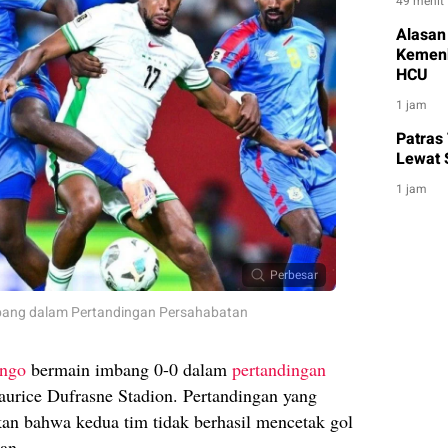
49 menit
Alasan
Kemenk
HCU
1 jam
Patras
Lewat 
1 jam
Perbesar
ang dalam Pertandingan Persahabatan
ngo
bermain imbang 0-0 dalam
pertandingan
urice Dufrasne Stadion. Pertandingan yang
kan bahwa kedua tim tidak berhasil mencetak gol
an.