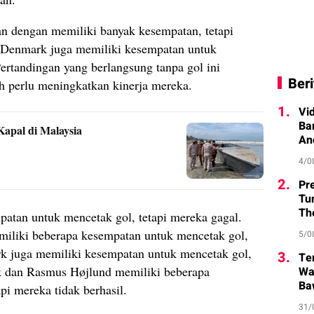
 dengan memiliki banyak kesempatan, tetapi
. Denmark juga memiliki kesempatan untuk
Pertandingan yang berlangsung tanpa gol ini
Beri
 perlu meningkatkan kinerja mereka.
1.
Vi
Ba
apal di Malaysia
An
4/0
2.
Pr
Tu
Th
tan untuk mencetak gol, tetapi mereka gagal.
iliki beberapa kesempatan untuk mencetak gol,
5/0
rk juga memiliki kesempatan untuk mencetak gol,
3.
Te
k dan Rasmus Højlund memiliki beberapa
Wa
Ba
pi mereka tidak berhasil.
31/