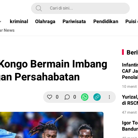
ual & Terpercaya )
kriminal
Olahraga
Pariwisata
Pendidikan
Puisi
ar News
Beri
Kongo Bermain Imbang
Infant
CAF Ja
gan Persahabatan
Penola
10 menit
0
0
Yuriza
di RSC
47 menit
Igor T
Bandun