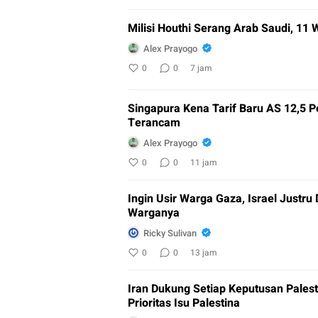
Milisi Houthi Serang Arab Saudi, 11
Alex Prayogo
0
0
7 jam
Singapura Kena Tarif Baru AS 12,5 P
Terancam
Alex Prayogo
0
0
11 jam
Ingin Usir Warga Gaza, Israel Justru
Warganya
Ricky Sulivan
0
0
13 jam
Iran Dukung Setiap Keputusan Pales
Prioritas Isu Palestina