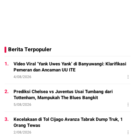
Berita Terpopuler
1.
Video Viral ‘Yank Uwes Yank’ di Banyuwangi: Klarifikasi
Pemeran dan Ancaman UU ITE
4/08/2026
2.
Prediksi Chelsea vs Juventus Usai Tumbang dari
Tottenham, Mampukah The Blues Bangkit
5/08/2026
3.
Kecelakaan di Tol Cijago Avanza Tabrak Dump Truk, 1
Orang Tewas
2/08/2026