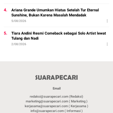
4.
Ariana Grande Umumkan Hiatus Setelah Tur Eternal
Sunshine, Bukan Karena Masalah Mendadak
5/08/2026
5.
Tiara Andini Resmi Comeback sebagai Solo Artist lewat
Tulang dan Nadi
2/08/2026
Email
redaksi@suarapecari.com (Redaksi)
marketing@suarapecari.com ( Marketing )
kerjasama@suarapecari.com ( Kerjasama )
info@suarapecari.com ( Informasi )