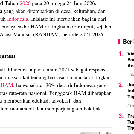
AM Tahun
2026
pada 20 hingga 24 Juni 2026.
i yang akan ditempatkan di desa, kelurahan, dan
ruh
Indonesia
. Inisiatif ini merupakan bagian dari
budaya sadar HAM di tingkat akar rumput, sejalan
k Asasi Manusia (RANHAM) periode 2021-2025
Beri
1.
Vi
rogram
Ba
An
i diluncurkan pada tahun 2021 sebagai respons
4/0
 masyarakat tentang hak asasi manusia di tingkat
2.
n HAM
, hanya sekitar 30% desa di Indonesia yang
Ja
In
tas rata-rata nasional. Penggerak HAM diharapkan
Ti
 memberikan edukasi, advokasi, dan
31/
dalam memahami dan memperjuangkan hak-hak
3.
Pr
Tu
Th