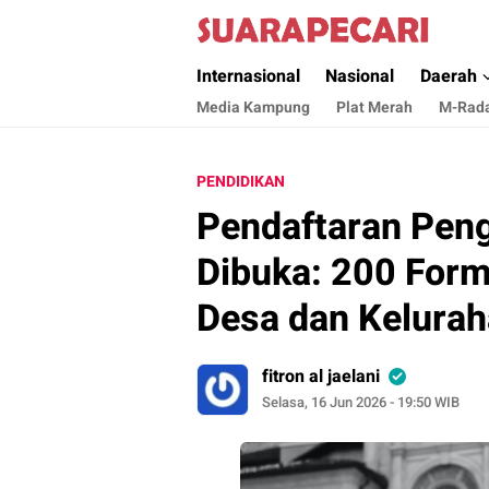
Suara Pecari
Suara Pencerahan Anak Negeri ( Berita Akt
Internasional
Nasional
Daerah
Media Kampung
Plat Merah
M-Rad
PENDIDIKAN
Pendaftaran Pen
Dibuka: 200 Form
Desa dan Kelurah
fitron al jaelani
Selasa, 16 Jun 2026 - 19:50 WIB