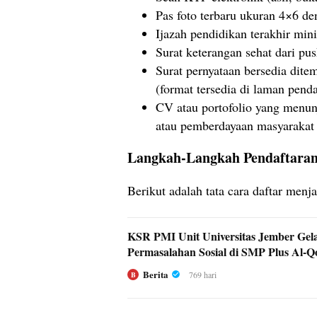
Pas foto terbaru ukuran 4×6 de
Ijazah pendidikan terakhir m
Surat keterangan sehat dari pu
Surat pernyataan bersedia dit
(format tersedia di laman penda
CV atau portofolio yang menu
atau pemberdayaan masyarakat (
Langkah-Langkah Pendaftara
Berikut adalah tata cara daftar me
KSR PMI Unit Universitas Jember Gela
Permasalahan Sosial di SMP Plus Al-Q
Berita
769 hari
B