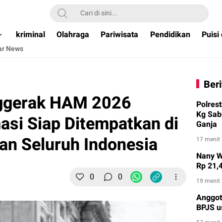
ual & Terpercaya )
kriminal
Olahraga
Pariwisata
Pendidikan
Puisi
ar News
Beri
ggerak HAM 2026
Polres
Kg Sab
asi Siap Ditempatkan di
Ganja
an Seluruh Indonesia
17 menit
Nany W
Rp 21,
0
0
19 menit
Anggot
BPJS u