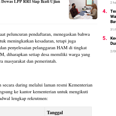
si Dewas LPP RRI Siap Ikuti Ujian
2 ha
4.
Te
Wa
Ba
31/
at peluncuran pendaftaran, menegaskan bahwa
5.
Ke
ntuk meningkatkan kesadaran, tetapi juga
Du
an penyelesaian pelanggaran HAM di tingkat
2/0
M, diharapkan setiap desa memiliki warga yang
ara masyarakat dan pemerintah.
n secara daring melalui laman resmi Kementerian
ngsung ke kantor kementerian untuk mengikuti
jadwal lengkap rekrutmen:
Tanggal