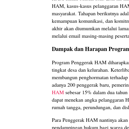
HAM, kasus-kasus pelanggaran HAM d
masyarakat. Tahapan berikutnya ada
kemampuan komunikasi, dan komitm
akhir akan diumumkan melalui lama
melalui email masing-masing peserta
Dampak dan Harapan Progra
Program Penggerak HAM diharapka
tingkat desa dan kelurahan. Keterlib
membangun penghormatan terhadap h
adanya 200 penggerak baru, pemeri
HAM
sebesar 15% dalam dua tahun k
dapat menekan angka pelanggaran HA
rumah tangga, perundungan, dan dis
Para Penggerak HAM nantinya akan be
pendampingan hukum bagi warga des