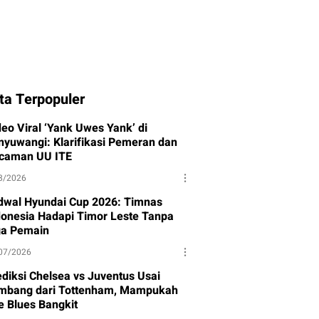
ta Terpopuler
deo Viral ‘Yank Uwes Yank’ di
nyuwangi: Klarifikasi Pemeran dan
caman UU ITE
8/2026
dwal Hyundai Cup 2026: Timnas
donesia Hadapi Timor Leste Tanpa
ga Pemain
07/2026
ediksi Chelsea vs Juventus Usai
mbang dari Tottenham, Mampukah
e Blues Bangkit