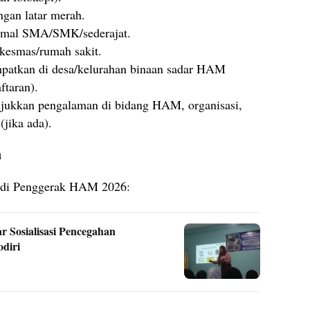
ngan latar merah.
inimal SMA/SMK/sederajat.
skesmas/rumah sakit.
empatkan di desa/kelurahan binaan sadar HAM
ftaran).
njukkan pengalaman di bidang HAM, organisasi,
jika ada).
n
njadi Penggerak HAM 2026:
r Sosialisasi Pencegahan
odiri