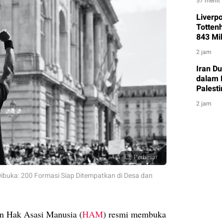
57 menit
Liverp
Totten
843 Mil
2 jam
Iran D
dalam 
Palest
2 jam
Perbesar
buka: 200 Formasi Siap Ditempatkan di Desa dan
an Hak Asasi Manusia (
HAM
) resmi membuka