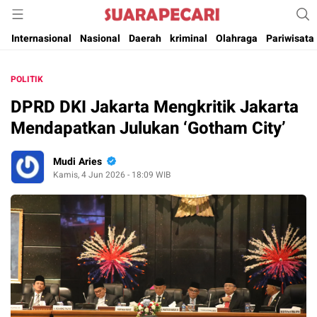
Suara Pencerahan Anak Negeri ( Berita Aktual & Terpercaya )
Suara Pecari
Internasional
Nasional
Daerah
kriminal
Olahraga
Pariwisata
POLITIK
DPRD DKI Jakarta Mengkritik Jakarta
Mendapatkan Julukan ‘Gotham City’
Mudi Aries
Kamis, 4 Jun 2026 - 18:09 WIB