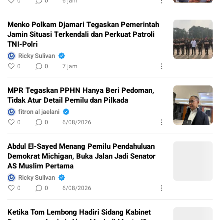
0
0
6 jam
Menko Polkam Djamari Tegaskan Pemerintah
Jamin Situasi Terkendali dan Perkuat Patroli
TNI-Polri
Ricky Sulivan
0
0
7 jam
MPR Tegaskan PPHN Hanya Beri Pedoman,
Tidak Atur Detail Pemilu dan Pilkada
fitron al jaelani
0
0
6/08/2026
Abdul El-Sayed Menang Pemilu Pendahuluan
Demokrat Michigan, Buka Jalan Jadi Senator
AS Muslim Pertama
Ricky Sulivan
0
0
6/08/2026
Ketika Tom Lembong Hadiri Sidang Kabinet