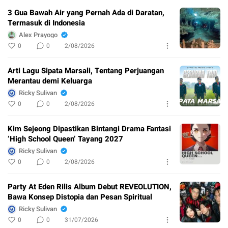
3 Gua Bawah Air yang Pernah Ada di Daratan,
Termasuk di Indonesia
Alex Prayogo
0
0
2/08/2026
Arti Lagu Sipata Marsali, Tentang Perjuangan
Merantau demi Keluarga
Ricky Sulivan
0
0
2/08/2026
Kim Sejeong Dipastikan Bintangi Drama Fantasi
‘High School Queen’ Tayang 2027
Ricky Sulivan
0
0
2/08/2026
Party At Eden Rilis Album Debut REVEOLUTION,
Bawa Konsep Distopia dan Pesan Spiritual
Ricky Sulivan
0
0
31/07/2026