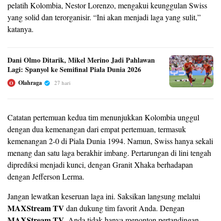
pelatih Kolombia, Nestor Lorenzo, mengakui keunggulan Swiss
yang solid dan terorganisir. “Ini akan menjadi laga yang sulit,”
katanya.
Dani Olmo Ditarik, Mikel Merino Jadi Pahlawan
Lagi: Spanyol ke Semifinal Piala Dunia 2026
Olahraga
27 hari
O
Catatan pertemuan kedua tim menunjukkan Kolombia unggul
dengan dua kemenangan dari empat pertemuan, termasuk
kemenangan 2-0 di Piala Dunia 1994. Namun, Swiss hanya sekali
menang dan satu laga berakhir imbang. Pertarungan di lini tengah
diprediksi menjadi kunci, dengan Granit Xhaka berhadapan
dengan Jefferson Lerma.
Jangan lewatkan keseruan laga ini. Saksikan langsung melalui
MAXStream TV
dan dukung tim favorit Anda. Dengan
MAXStream TV
, Anda tidak hanya menonton pertandingan,