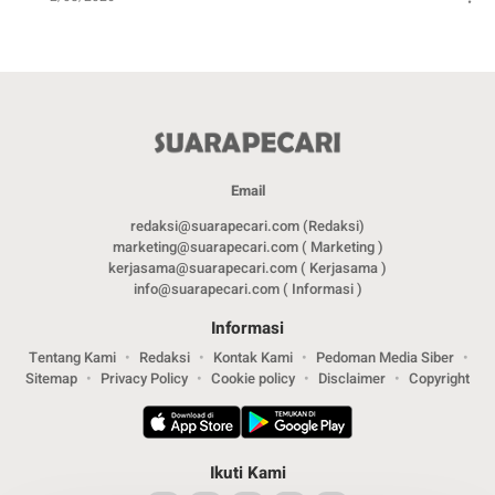
Email
redaksi@suarapecari.com (Redaksi)
marketing@suarapecari.com ( Marketing )
kerjasama@suarapecari.com ( Kerjasama )
info@suarapecari.com ( Informasi )
Informasi
Tentang Kami
Redaksi
Kontak Kami
Pedoman Media Siber
Sitemap
Privacy Policy
Cookie policy
Disclaimer
Copyright
Ikuti Kami