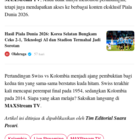
tetapi juga mendapatkan akses ke berbagai konten eksklusif Piala
Dunia 2026.
Hasil Piala Dunia 2026: Korea Selatan Bungkam
Ceko 2-1, Teknologi AI dan Stadion Termahal Jadi
Sorotan
Olahraga
57 hari
O
Pertandingan Swiss vs Kolombia menjadi ajang pembuktian bagi
kedua tim yang sama-sama berstatus kuda hitam. Swiss terakhir
kali mencapai perempat final pada 1954, sedangkan Kolombia
pada 2014. Siapa yang akan melaju? Saksikan langsung di
MAXStream TV
.
Artikel ini ditinjau & dipublikasikan oleh
Tim Editorial Suara
Pecari
.
Kolombia
Live Streaming
MAXStream TV