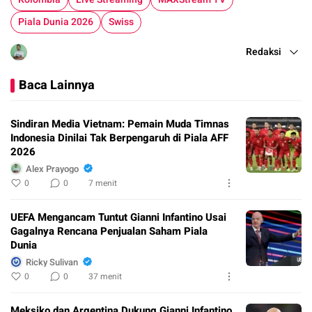
Piala Dunia 2026
Swiss
Redaksi
Baca Lainnya
Sindiran Media Vietnam: Pemain Muda Timnas
Indonesia Dinilai Tak Berpengaruh di Piala AFF
2026
Alex Prayogo
0
0
7 menit
UEFA Mengancam Tuntut Gianni Infantino Usai
Gagalnya Rencana Penjualan Saham Piala
Dunia
Ricky Sulivan
0
0
37 menit
Meksiko dan Argentina Dukung Gianni Infantino