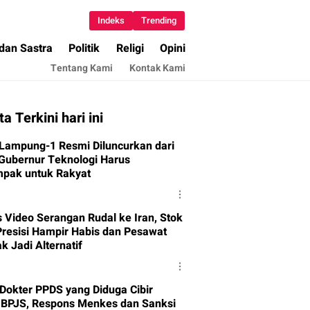
Indeks
Trending
 dan Sastra
Politik
Religi
Opini
Tentang Kami
Kontak Kami
ta Terkini hari ini
t Lampung-1 Resmi Diluncurkan dari
 Gubernur Teknologi Harus
pak untuk Rakyat
s Video Serangan Rudal ke Iran, Stok
Presisi Hampir Habis dan Pesawat
k Jadi Alternatif
Dokter PPDS yang Diduga Cibir
 BPJS, Respons Menkes dan Sanksi