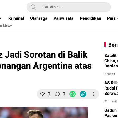
ual & Terpercaya )
kriminal
Olahraga
Pariwisata
Pendidikan
Puisi
ar News
Beri
 Jadi Sorotan di Balik
Sateli
China,
nangan Argentina atas
Berdam
2 menit
AS Rili
Rudal 
Berawa
0
0
21 menit
Gaduh 
Pasien