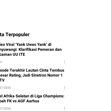
ta Terpopuler
deo Viral ‘Yank Uwes Yank’ di
nyuwangi: Klarifikasi Pemeran dan
caman UU ITE
ri
isode Terakhir Lautan Cinta Tembus
Besar Rating, Jadi Sinetron Nomor 1
TV
07/2026
el Afrika Selatan di Liga Champions:
bah FK vs AGF Aarhus
07/2026