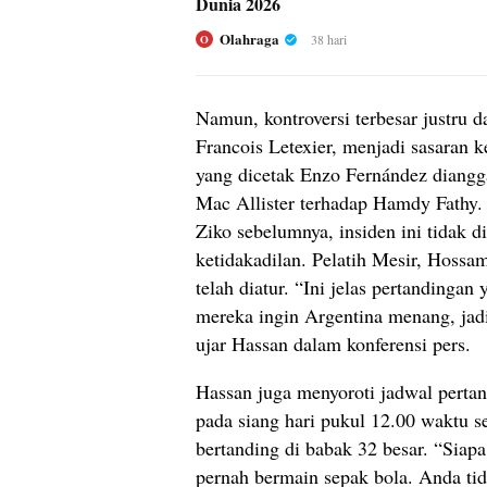
Dunia 2026
Olahraga
38 hari
O
Namun, kontroversi terbesar justru d
Francois Letexier, menjadi sasaran
yang dicetak Enzo Fernández diangga
Mac Allister terhadap Hamdy Fathy.
Ziko sebelumnya, insiden ini tidak 
ketidakadilan. Pelatih Mesir, Hoss
telah diatur. “Ini jelas pertandinga
mereka ingin Argentina menang, jad
ujar Hassan dalam konferensi pers.
Hassan juga menyoroti jadwal pertan
pada siang hari pukul 12.00 waktu s
bertanding di babak 32 besar. “Siap
pernah bermain sepak bola. Anda ti