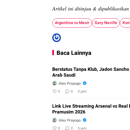
Artikel ini ditinjau & dipublikasika
Argentina vs Mesir
Gary Neville
Kon
Baca Lainnya
Berstatus Tanpa Klub, Jadon Sancho
Arab Saudi
Alex Prayogo
0
0
3 jam
Link Live Streaming Arsenal vs Real 
Pramusim 2026
Alex Prayogo
0
0
5 jam