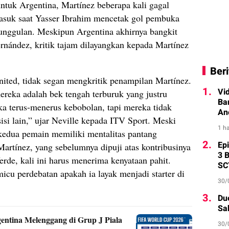
untuk Argentina, Martínez beberapa kali gagal
masuk saat Yasser Ibrahim mencetak gol pembuka
nggulan. Meskipun Argentina akhirnya bangkit
rnández, kritik tajam dilayangkan kepada Martínez
Beri
ited, tidak segan mengkritik penampilan Martínez.
1.
Vi
reka adalah bek tengah terburuk yang justru
Ba
ka terus-menerus kebobolan, tapi mereka tidak
An
isi lain,” ujar Neville kepada ITV Sport. Meski
1 ha
edua pemain memiliki mentalitas pantang
2.
Ep
Martínez, yang sebelumnya dipuji atas kontribusinya
3 
e, kali ini harus menerima kenyataan pahit.
SC
cu perdebatan apakah ia layak menjadi starter di
30/
3.
Du
Sa
entina Melenggang di Grup J Piala
30/