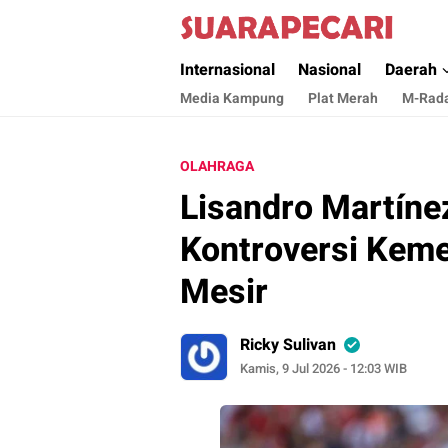
Suara Pecari
Suara Pencerahan Anak Negeri ( Berita Akt
Internasional
Nasional
Daerah
Media Kampung
Plat Merah
M-Rad
OLAHRAGA
Lisandro Martínez
Kontroversi Keme
Mesir
Ricky Sulivan
Kamis, 9 Jul 2026 - 12:03 WIB