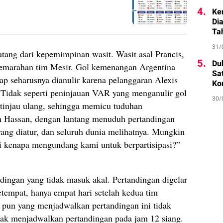
4.
Ke
Di
Ta
31/
atang dari kepemimpinan wasit. Wasit asal Prancis,
5.
Du
 kemarahan tim Mesir. Gol kemenangan Argentina
Sa
p seharusnya dianulir karena pelanggaran Alexis
Ko
 Tidak seperti peninjauan VAR yang menganulir gol
30/
ditinjau ulang, sehingga memicu tuduhan
am Hassan, dengan lantang menuduh pertandingan
n yang diatur, dan seluruh dunia melihatnya. Mungkin
i kenapa mengundang kami untuk berpartisipasi?”
dingan yang tidak masuk akal. Pertandingan digelar
etempat, hanya empat hari setelah kedua tim
a pun yang menjadwalkan pertandingan ini tidak
dak menjadwalkan pertandingan pada jam 12 siang.