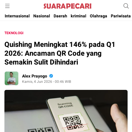
Suara Pencerahan Anak Negeri ( Berita Aktual & Terpercaya )
Suara Pecari
Internasional
Nasional
Daerah
kriminal
Olahraga
Pariwisata
TEKNOLOGI
Quishing Meningkat 146% pada Q1
2026: Ancaman QR Code yang
Semakin Sulit Dihindari
Alex Prayogo
Kamis, 4 Jun 2026 - 00:46 WIB