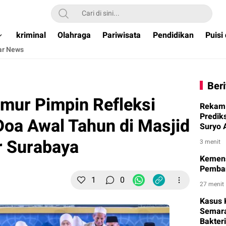
ual & Terpercaya )
kriminal
Olahraga
Pariwisata
Pendidikan
Puisi
ar News
Beri
mur Pimpin Refleksi
Rekam 
Predik
Doa Awal Tahun di Masjid
Suryo 
r Surabaya
3 menit
Kemens
Pemban
1
0
27 menit
Kasus 
Semara
Bakteri