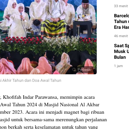
dalam 
33 menit
Barcel
Tahun 
Era Han
46 menit
Saat S
Musk U
Bulan
1 jam
Perbesar
i Akhir Tahun dan Doa Awal Tahun
 Khofifah Indar Parawansa, memimpin acara
 Awal Tahun 2024 di Masjid Nasional Al Akbar
ber 2023. Acara ini menjadi magnet bagi ribuan
sjid untuk bersama-sama merenungkan perjalanan
on berkah serta keselamatan untuk tahun yang