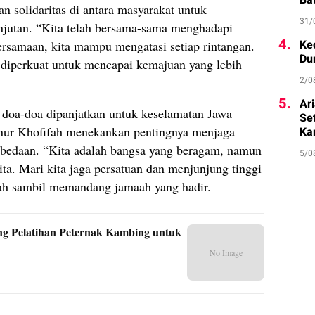
Ba
 solidaritas di antara masyarakat untuk
31/
jutan. “Kita telah bersama-sama menghadapi
4.
Ke
ersamaan, kita mampu mengatasi setiap rintangan.
Du
 diperkuat untuk mencapai kemajuan yang lebih
2/0
5.
Ar
doa-doa dipanjatkan untuk keselamatan Jawa
Se
rnur Khofifah menekankan pentingnya menjaga
Ka
erbedaan. “Kita adalah bangsa yang beragam, namun
5/0
ta. Mari kita jaga persatuan dan menjunjung tinggi
ifah sambil memandang jamaah yang hadir.
g Pelatihan Peternak Kambing untuk
No Image