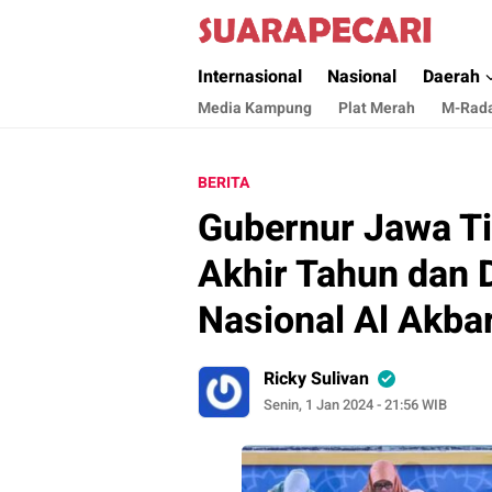
Suara Pecari
Suara Pencerahan Anak Negeri ( Berita Akt
Internasional
Nasional
Daerah
Media Kampung
Plat Merah
M-Rad
BERITA
Gubernur Jawa Ti
Akhir Tahun dan 
Nasional Al Akba
Ricky Sulivan
Senin, 1 Jan 2024 - 21:56 WIB