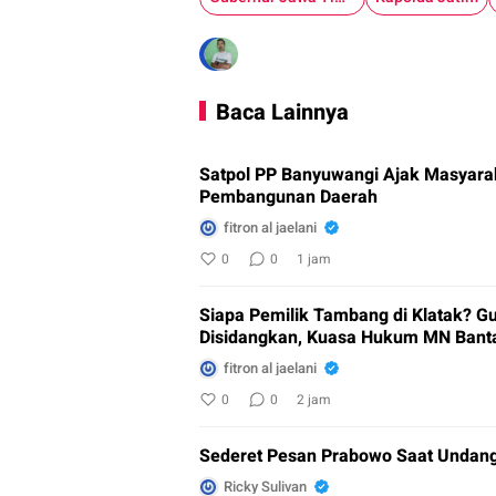
Baca Lainnya
Satpol PP Banyuwangi Ajak Masyar
Pembangunan Daerah
fitron al jaelani
0
0
1 jam
Siapa Pemilik Tambang di Klatak? G
Disidangkan, Kuasa Hukum MN Bantah
fitron al jaelani
0
0
2 jam
Sederet Pesan Prabowo Saat Undang
Ricky Sulivan