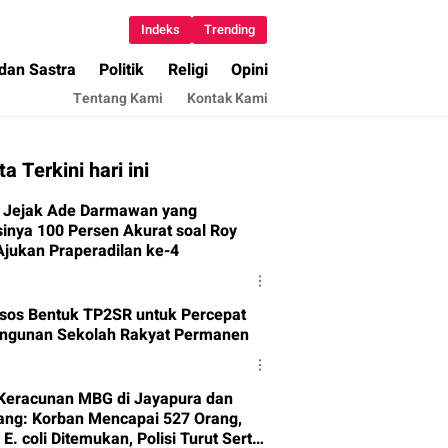
Indeks
Trending
 dan Sastra
Politik
Religi
Opini
Tentang Kami
Kontak Kami
ta Terkini hari ini
Jejak Ade Darmawan yang
sinya 100 Persen Akurat soal Roy
Ajukan Praperadilan ke-4
os Bentuk TP2SR untuk Percepat
gunan Sekolah Rakyat Permanen
Keracunan MBG di Jayapura dan
ng: Korban Mencapai 527 Orang,
 E. coli Ditemukan, Polisi Turut Serta