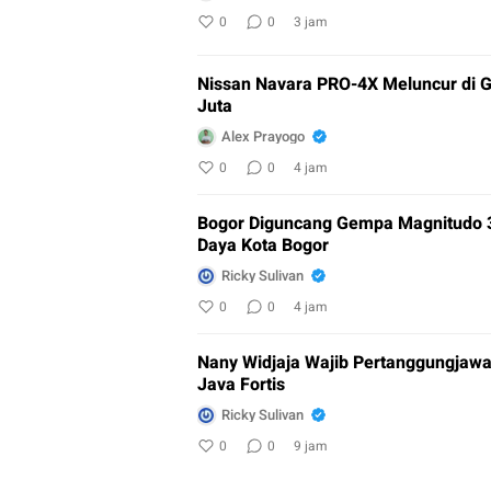
0
0
3 jam
Nissan Navara PRO-4X Meluncur di G
Juta
Alex Prayogo
0
0
4 jam
Bogor Diguncang Gempa Magnitudo 
Daya Kota Bogor
Ricky Sulivan
0
0
4 jam
Nany Widjaja Wajib Pertanggungjawa
Java Fortis
Ricky Sulivan
0
0
9 jam