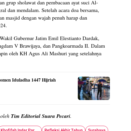
lan grup sholawat dan pembacaan ayat suci Al-
ral dan mendalam. Setelah acara doa bersama,
an masjid dengan wajah penuh harap dan
24.
, Wakil Gubernur Jatim Emil Elestianto Dardak,
angdam V Brawijaya, dan Pangkoarmada II. Dalam
impin oleh KH Agus Ali Mashuri yang setelahnya
men Iduladha 1447 Hijriah
n oleh
Tim Editorial Suara Pecari
.
Khofifah Indar Parawansa
Refleksi Akhir Tahun
Surabaya