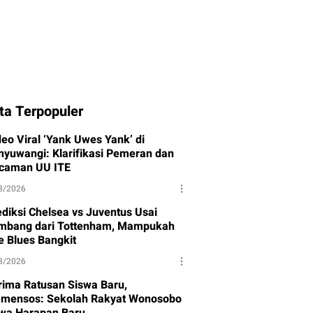
ta Terpopuler
deo Viral ‘Yank Uwes Yank’ di
nyuwangi: Klarifikasi Pemeran dan
caman UU ITE
8/2026
ediksi Chelsea vs Juventus Usai
mbang dari Tottenham, Mampukah
e Blues Bangkit
8/2026
rima Ratusan Siswa Baru,
mensos: Sekolah Rakyat Wonosobo