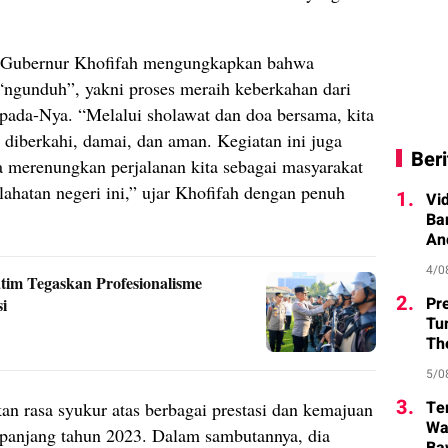
 Gubernur Khofifah mengungkapkan bahwa
 “ngunduh”, yakni proses meraih keberkahan dari
ada-Nya. “Melalui sholawat dan doa bersama, kita
 diberkahi, damai, dan aman. Kegiatan ini juga
Beri
merenungkan perjalanan kita sebagai masyarakat
ahatan negeri ini,” ujar Khofifah dengan penuh
1.
Vi
Ba
An
4/0
tim Tegaskan Profesionalisme
2.
Pr
i
Tu
Th
5/0
3.
Te
n rasa syukur atas berbagai prestasi dan kemajuan
Wa
sepanjang tahun 2023. Dalam sambutannya, dia