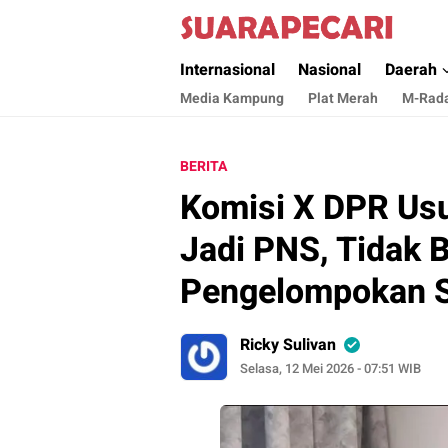
Suara Pecari
Suara Pencerahan Anak Negeri ( Berita Akt
Internasional
Nasional
Daerah
Media Kampung
Plat Merah
M-Rad
BERITA
Komisi X DPR Us
Jadi PNS, Tidak 
Pengelompokan S
Ricky Sulivan
Selasa, 12 Mei 2026 - 07:51 WIB