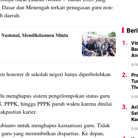
 Dasar dan Menengah terkait penugasan guru non-
h daerah.
Beri
k Nasional, Mendikdasmen Minta
1.
Vi
Ba
An
4/0
ru honorer di sekolah negeri hanya diperbolehkan
2.
Pr
Tu
Th
rlu menghapus sistem pengelompokan status guru
5/0
N, PPPK, hingga PPPK paruh waktu karena dinilai
3.
Ar
kpastian karier.
Se
Ka
bianto untuk menghapus kastanisasi guru. Tidak
5/0
s guru yang menimbulkan disparitas. Ke depan,