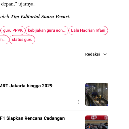
 depan,” ujarnya.
n oleh
Tim Editorial Suara Pecari
.
guru PPPK
kebijakan guru non ASN
Lalu Hadrian Irfani
SE Kemendikdasmen 7 Tahun 2026
status guru
Redaksi
MRT Jakarta hingga 2029
, F1 Siapkan Rencana Cadangan