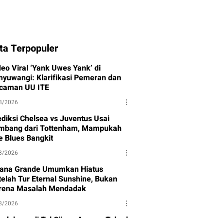
ta Terpopuler
deo Viral ‘Yank Uwes Yank’ di
nyuwangi: Klarifikasi Pemeran dan
caman UU ITE
8/2026
ediksi Chelsea vs Juventus Usai
mbang dari Tottenham, Mampukah
e Blues Bangkit
8/2026
iana Grande Umumkan Hiatus
telah Tur Eternal Sunshine, Bukan
rena Masalah Mendadak
8/2026