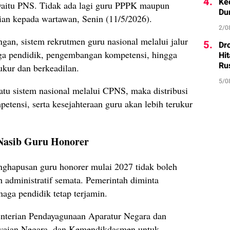
4.
Ke
, yaitu PNS. Tidak ada lagi guru PPPK maupun
Du
an kepada wartawan, Senin (11/5/2026).
2/0
n, sistem rekrutmen guru nasional melalui jalur
5.
Dr
ga pendidik, pengembangan kompetensi, hingga
Hi
Ru
ukur dan berkeadilan.
5/0
satu sistem nasional melalui CPNS, maka distribusi
tensi, serta kesejahteraan guru akan lebih terukur
 Nasib Guru Honorer
nghapusan guru honorer mulai 2027 tidak boleh
h administratif semata. Pemerintah diminta
aga pendidik tetap terjamin.
enterian Pendayagunaan Aparatur Negara dan
awaian Negara, dan Kemendikdasmen untuk