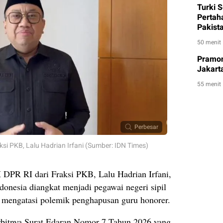
Turki 
Pertah
Pakist
50 menit
Pramon
Jakart
55 menit
Perbesar
ksi PKB, Lalu Hadrian Irfani (Sumber: IDN Times)
DPR RI dari Fraksi PKB, Lalu Hadrian Irfani,
donesia diangkat menjadi pegawai negeri sipil
g mengatasi polemik penghapusan guru honorer.
rbitnya Surat Edaran Nomor 7 Tahun 2026 yang