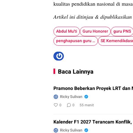
kualitas pendidikan nasional di masa
Artikel ini ditinjau & dipublikasika
Abdul Mu'ti
Guru Honorer
guru PNS
penghapusan guru honorer
Baca Lainnya
Pramono Beberkan Proyek LRT dan 
Ricky Sulivan
0
0
55 menit
Kalender F1 2027 Terancam Konflik
Ricky Sulivan