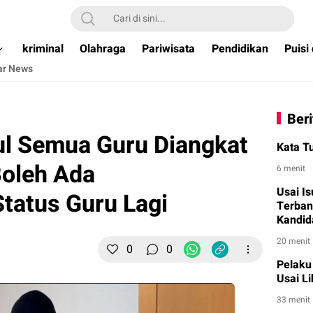
ual & Terpercaya )
kriminal
Olahraga
Pariwisata
Pendidikan
Puisi
ar News
Beri
ul Semua Guru Diangkat
Kata Tu
Boleh Ada
6 menit
Usai Is
tatus Guru Lagi
Terban
Kandid
20 menit
0
0
Pelaku
Usai L
33 menit