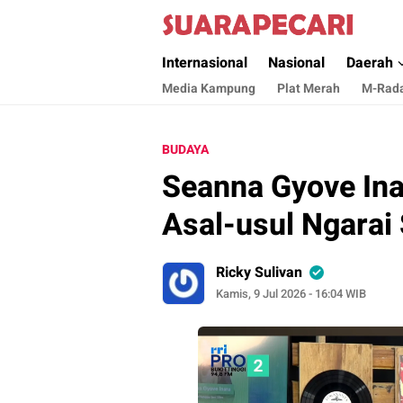
Suara Pecari
Suara Pencerahan Anak Negeri ( Berita Akt
Internasional
Nasional
Daerah
Media Kampung
Plat Merah
M-Rad
BUDAYA
Seanna Gyove In
Asal-usul Ngarai
Ricky Sulivan
Kamis, 9 Jul 2026 - 16:04 WIB