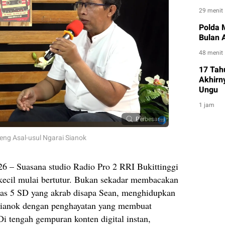
29 menit
Polda 
Bulan 
48 menit
17 Tah
Akhirn
Ungu
1 jam
Perbesar
ng Asal-usul Ngarai Sianok
2026 – Suasana studio Radio Pro 2 RRI Bukittinggi
 kecil mulai bertutur. Bukan sekadar membacakan
elas 5 SD yang akrab disapa Sean, menghidupkan
Sianok dengan penghayatan yang membuat
Di tengah gempuran konten digital instan,