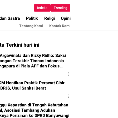
Indeks
Trending
 dan Sastra
Politik
Religi
Opini
Tentang Kami
Kontak Kami
ta Terkini hari ini
Argawinata dan Rizky Ridho: Saksi
ngan Terakhir Timnas Indonesia
ingapura di Piala AFF dan Fokus
 Semifinal 2026
M Hentikan Praktik Perawat Cibir
 BPJS, Usul Sanksi Berat
gu Kepastian di Tengah Kebutuhan
al, Asosiasi Tambang Adukan
nya Perizinan ke DPRD Banyuwangi