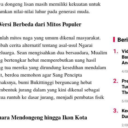
 dongeng lisan masih memiliki kekuatan untuk
mkan nilai-nilai luhur pada generasi muda.
Versi Berbeda dari Mitos Populer
lah mitos naga yang umum dikenal masyarakat.
Beri
ah cerita alternatif tentang asal-usul Ngarai
1.
Vi
keluarga. Sean mengisahkan dua bersaudara, Mualim
Ba
ng bertengkar hebat memperebutkan uang hasil
An
ang tua mereka yang dirundung kesedihan mendalam
4/0
it, berdoa memohon agar Sang Pencipta
2.
Pr
aksnya, bumi Bukittinggi berguncang hebat
Tu
mbentuk jurang dalam yang kini dikenal sebagai
Th
a runtuh ke dasar jurang, menjadi pembatas fisik
5/0
3.
Ke
Du
Juara Mendongeng hingga Ikon Kota
2/0