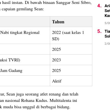
asil instan. Di bawah binaan Sanggar Seni Sibro,
4.
Ar
ah capaian gemilang Sean:
Se
Ka
Tahun
5/0
5.
Ti
abi tingkat Regional
2022 (saat kelas 1
Sol
SD)
2/0
2025
duksi TVRI)
2023
n Jam Gadang
2025
Aktif
ur, Sean juga seorang atlet renang dan telah
n nasional Rohana Kudus. Multitalenta ini
k muda bisa unggul di berbagai bidang.