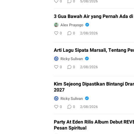
0
0
5/08/2026
3 Gua Bawah Air yang Pernah Ada di
Alex Prayogo
0
0
2/08/2026
Arti Lagu Sipata Marsali, Tentang P
Ricky Sulivan
0
0
2/08/2026
Kim Sejeong Dipastikan Bintangi Dra
2027
Ricky Sulivan
0
0
2/08/2026
Party At Eden Rilis Album Debut RE
Pesan Spiritual