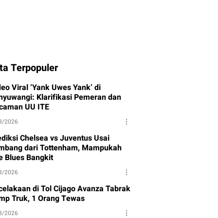
ta Terpopuler
deo Viral ‘Yank Uwes Yank’ di
nyuwangi: Klarifikasi Pemeran dan
caman UU ITE
8/2026
ediksi Chelsea vs Juventus Usai
mbang dari Tottenham, Mampukah
e Blues Bangkit
8/2026
celakaan di Tol Cijago Avanza Tabrak
mp Truk, 1 Orang Tewas
8/2026