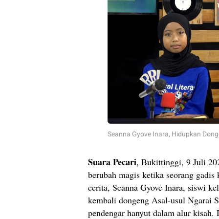
Seanna Gyove Inara, Hidupkan Donge
Suara Pecari
, Bukittinggi, 9 Juli 
berubah magis ketika seorang gadis
cerita, Seanna Gyove Inara, siswi k
kembali dongeng Asal-usul Ngarai 
pendengar hanyut dalam alur kisah. 