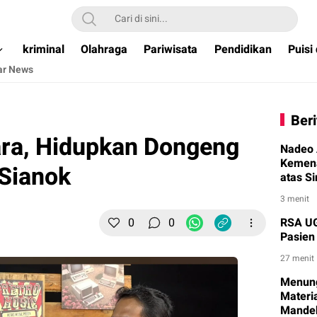
ual & Terpercaya )
kriminal
Olahraga
Pariwisata
Pendidikan
Puisi
ar News
Beri
ara, Hidupkan Dongeng
Nadeo 
Kemena
 Sianok
atas S
Menuju
3 menit
0
0
RSA UG
Pasien
27 menit
Menung
Materi
Mandek