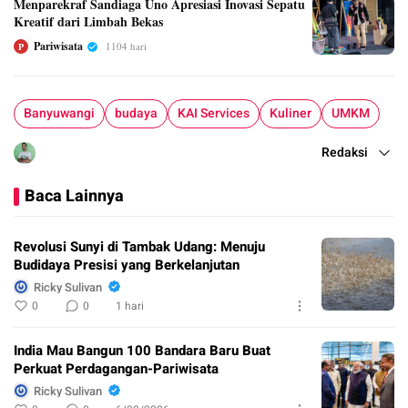
Menparekraf Sandiaga Uno Apresiasi Inovasi Sepatu
Kreatif dari Limbah Bekas
Pariwisata
1104 hari
P
Banyuwangi
budaya
KAI Services
Kuliner
UMKM
Redaksi
Baca Lainnya
Revolusi Sunyi di Tambak Udang: Menuju
Budidaya Presisi yang Berkelanjutan
Ricky Sulivan
0
0
1 hari
India Mau Bangun 100 Bandara Baru Buat
Perkuat Perdagangan-Pariwisata
Ricky Sulivan