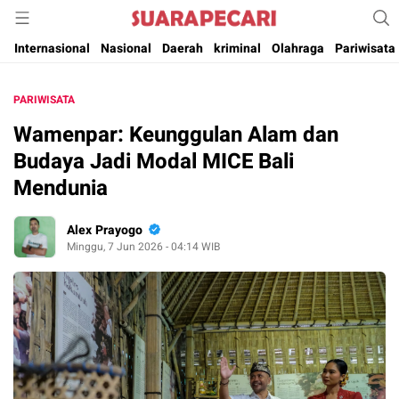
Suara Pencerahan Anak Negeri ( Berita Aktual & Terpercaya )
Suara Pecari
Internasional
Nasional
Daerah
kriminal
Olahraga
Pariwisata
PARIWISATA
Wamenpar: Keunggulan Alam dan
Budaya Jadi Modal MICE Bali
Mendunia
Alex Prayogo
Minggu, 7 Jun 2026 - 04:14 WIB