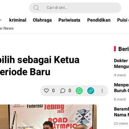
ual & Terpercaya )
kriminal
Olahraga
Pariwisata
Pendidikan
Puisi
ar News
Beri
ilih sebagai Ketua
Dokter
Mengun
riode Baru
4 menit
Menper
0
0
Buruh 
8 menit
Beremb
Nama N
22 menit