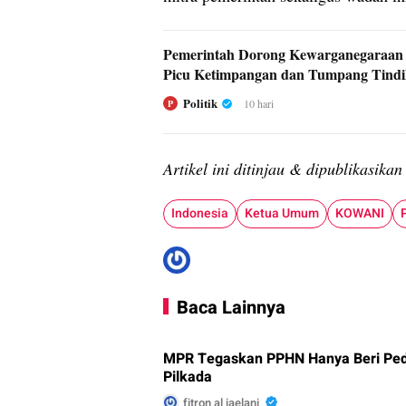
Pemerintah Dorong Kewarganegaraan G
Picu Ketimpangan dan Tumpang Tind
Politik
10 hari
P
Artikel ini ditinjau & dipublikasika
Indonesia
Ketua Umum
KOWANI
Baca Lainnya
MPR Tegaskan PPHN Hanya Beri Pedo
Pilkada
fitron al jaelani