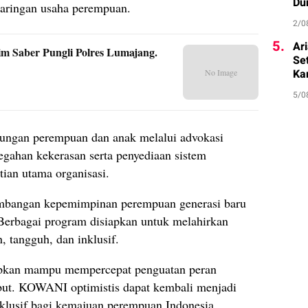
Du
 jaringan usaha perempuan.
2/0
5.
Ar
m Saber Pungli Polres Lumajang.
Se
Ka
No Image
5/0
dungan perempuan dan anak melalui advokasi
egahan kekerasan serta penyediaan sistem
ian utama organisasi.
angan kepemimpinan perempuan generasi baru
. Berbagai program disiapkan untuk melahirkan
tangguh, dan inklusif.
pkan mampu mempercepat penguatan peran
ebut. KOWANI optimistis dapat kembali menjadi
nklusif bagi kemajuan perempuan Indonesia.