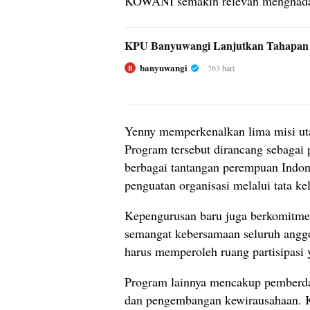
KOWANI semakin relevan menghadap
KPU Banyuwangi Lanjutkan Tahapan P
banyuwangi
763 hari
B
Yenny memperkenalkan lima misi ut
Program tersebut dirancang sebagai 
berbagai tantangan perempuan Indone
penguatan organisasi melalui tata kel
Kepengurusan baru juga berkomitmen
semangat kebersamaan seluruh anggo
harus memperoleh ruang partisipasi 
Program lainnya mencakup pemberda
dan pengembangan kewirausahaan. 