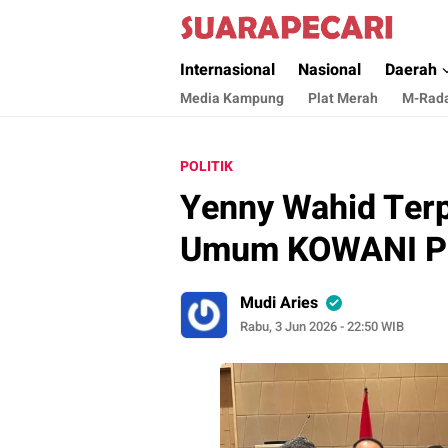
Suara Pecari
Suara Pencerahan Anak Negeri ( Berita Akt
Internasional
Nasional
Daerah
Media Kampung
Plat Merah
M-Rad
POLITIK
Yenny Wahid Terp
Umum KOWANI Pe
Mudi Aries
Rabu, 3 Jun 2026 - 22:50 WIB