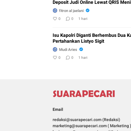
Deposit Judi Online Lewat QRIS Meni
fitron al jaelani
0
0
1 hari
Isu Kapolri Diganti Berhembus Dua K
Pertahankan Listyo Sigit
Mudi Aries
0
0
1 hari
Email
redaksi@suarapecari.com (Redaksi)
marketing@suarapecari.com ( Marketing 