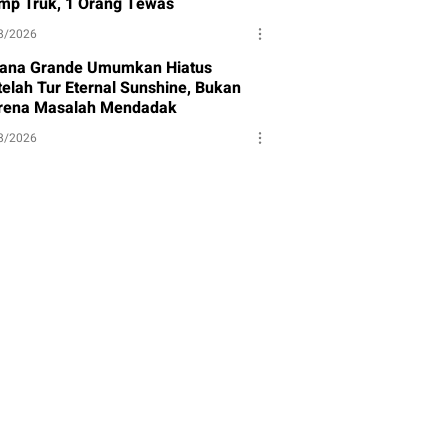
mp Truk, 1 Orang Tewas
8/2026
iana Grande Umumkan Hiatus
telah Tur Eternal Sunshine, Bukan
rena Masalah Mendadak
8/2026