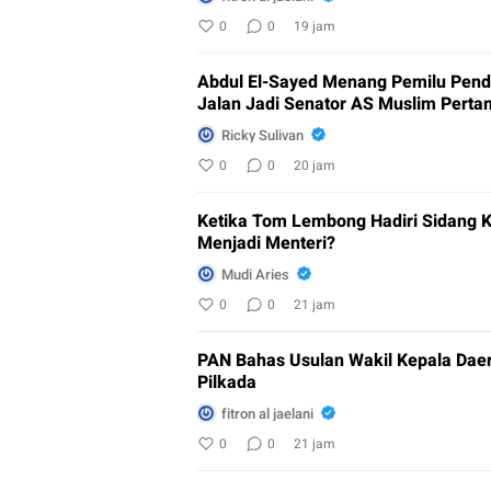
0
0
19 jam
Abdul El-Sayed Menang Pemilu Pend
Jalan Jadi Senator AS Muslim Pert
Ricky Sulivan
0
0
20 jam
Ketika Tom Lembong Hadiri Sidang 
Menjadi Menteri?
Mudi Aries
0
0
21 jam
PAN Bahas Usulan Wakil Kepala Daer
Pilkada
fitron al jaelani
0
0
21 jam