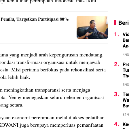
i kebutuhan perempuan Indonesia masa kini.
emilu, Targetkan Partisipasi 80%
Beri
1.
Vi
Ba
An
ama yang menjadi arah kepengurusan mendatang.
4/0
pondasi transformasi organisasi untuk menjawab
2.
Pr
sia. Misi pertama berfokus pada rekonsiliasi serta
Tu
Th
ola lebih baik.
5/0
 meningkatkan transparansi serta menjaga
3.
Te
ta. Yenny menegaskan seluruh elemen organisasi
Wa
yang setara.
Ba
31/
yaan ekonomi perempuan melalui akses pelatihan
4.
Ke
KOWANI juga berupaya memperluas pemanfaatan