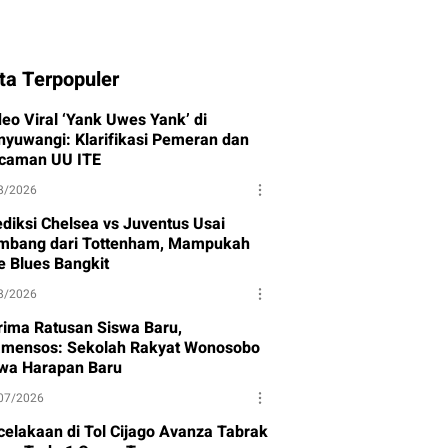
ta Terpopuler
deo Viral ‘Yank Uwes Yank’ di
nyuwangi: Klarifikasi Pemeran dan
caman UU ITE
8/2026
ediksi Chelsea vs Juventus Usai
mbang dari Tottenham, Mampukah
e Blues Bangkit
8/2026
rima Ratusan Siswa Baru,
mensos: Sekolah Rakyat Wonosobo
wa Harapan Baru
07/2026
celakaan di Tol Cijago Avanza Tabrak