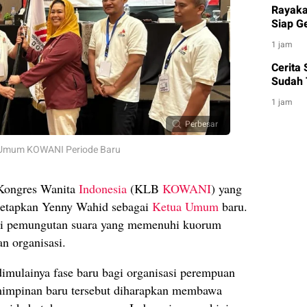
Rayaka
Siap G
1 jam
Cerita
Sudah 
1 jam
Perbesar
a Umum KOWANI Periode Baru
 Kongres Wanita
Indonesia
(KLB
KOWANI
) yang
enetapkan Yenny Wahid sebagai
Ketua Umum
baru.
lui pemungutan suara yang memenuhi kuorum
an organisasi.
imulainya fase baru bagi organisasi perempuan
emimpinan baru tersebut diharapkan membawa