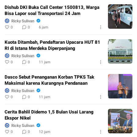
Dishub DKI Buka Call Center 1500813, Warga
Bisa Lapor soal Transportasi 24 Jam
Ricky Sulivan
0
0
6 jam
Kuota Ditambah, Pendaftaran Upacara HUT 81
RI di Istana Merdeka Diperpanjang
Ricky Sulivan
0
0
11 jam
Dasco Sebut Penanganan Korban TPKS Tak
Maksimal karena Kurangnya Pendanaan
Ricky Sulivan
0
0
11 jam
Cerita Bahlil Didemo 1,5 Bulan Usai Larang
Ekspor Nikel
Ricky Sulivan
0
0
12 jam