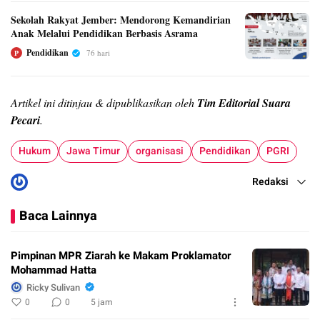
Sekolah Rakyat Jember: Mendorong Kemandirian
Anak Melalui Pendidikan Berbasis Asrama
Pendidikan
76 hari
P
Artikel ini ditinjau & dipublikasikan oleh
Tim Editorial Suara
Pecari
.
Hukum
Jawa Timur
organisasi
Pendidikan
PGRI
Redaksi
Baca Lainnya
Pimpinan MPR Ziarah ke Makam Proklamator
Mohammad Hatta
Ricky Sulivan
0
0
5 jam