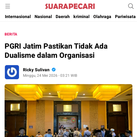
Suara Pencerahan Anak Negeri ( Berita Aktual & Terpercaya )
Suara Pecari
Internasional
Nasional
Daerah
kriminal
Olahraga
Pariwisata
BERITA
PGRI Jatim Pastikan Tidak Ada
Dualisme dalam Organisasi
Ricky Sulivan
Minggu, 24 Mei 2026 - 03:21 WIB