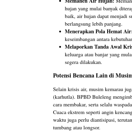
Memanen Air Hujan:
Memanfa
hujan yang mulai banyak diter
baik, air hujan dapat menjadi
berlangsung lebih panjang.
Menerapkan Pola Hemat Air
keseimbangan antara kebutuhan
Melaporkan Tanda Awal Kris
keluarga atau banjar yang mulai
segera dilakukan.
Potensi Bencana Lain di Mus
Selain krisis air, musim kemarau ju
(karhutla). BPBD Buleleng mengimb
cara membakar, serta selalu waspada
Cuaca ekstrem seperti angin kencang
waktu juga perlu diantisipasi, terut
tumbang atau longsor.