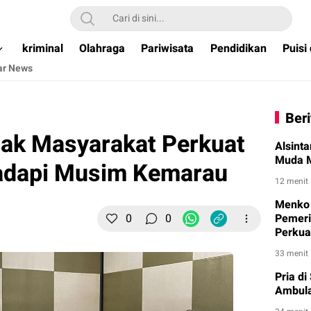
ual & Terpercaya )
kriminal
Olahraga
Pariwisata
Pendidikan
Puisi
ar News
Beri
jak Masyarakat Perkuat
Alsint
Muda M
adapi Musim Kemarau
12 menit
Menko 
0
0
Pemeri
Perkuat
33 menit
Pria d
Ambula