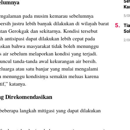
Se
elumnya
Ka
ngalaman pada musim kemarau sebelumnya
5/0
ersih justru lebih banyak dilakukan di wilayah barat
5.
Ti
an Gerokgak dan sekitarnya. Kondisi tersebut
Sol
h antisipasi dapat dilakukan lebih cepat pada
2/0
askan bahwa masyarakat tidak boleh menunggu
s air sebelum melaporkan kondisi yang terjadi.
ncul tanda-tanda awal kekurangan air bersih.
eluarga atau satu banjar yang mulai mengalami
gan menunggu kondisinya semakin meluas karena
if,” katanya.
ng Direkomendasikan
berapa langkah mitigasi yang dapat dilakukan