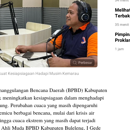
34 menit
Meliha
Terbak
35 menit
Pimpin
Prokla
1 jam
Perbesar
rkuat Kesiapsiagaan Hadapi Musim Kemarau
Penanggulangan Bencana Daerah (BPBD) Kabupaten
k meningkatkan kesiapsiagaan dalam menghadapi
ung. Perubahan cuaca yang masih dipengaruhi
micu berbagai bencana, mulai dari krisis air
hingga cuaca ekstrem yang masih dapat terjadi
n Ahli Muda BPBD Kabupaten Buleleng, I Gede