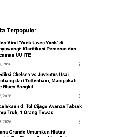
ta Terpopuler
deo Viral ‘Yank Uwes Yank’ di
nyuwangi: Klarifikasi Pemeran dan
caman UU ITE
8/2026
ediksi Chelsea vs Juventus Usai
mbang dari Tottenham, Mampukah
e Blues Bangkit
8/2026
celakaan di Tol Cijago Avanza Tabrak
mp Truk, 1 Orang Tewas
8/2026
iana Grande Umumkan Hiatus