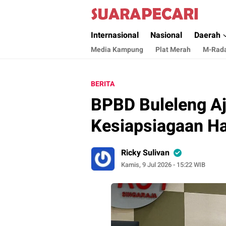
Suara Pecari
Suara Pencerahan Anak Negeri ( Berita Akt
Internasional
Nasional
Daerah
Media Kampung
Plat Merah
M-Rad
BERITA
BPBD Buleleng A
Kesiapsiagaan H
Ricky Sulivan
Kamis, 9 Jul 2026 - 15:22 WIB