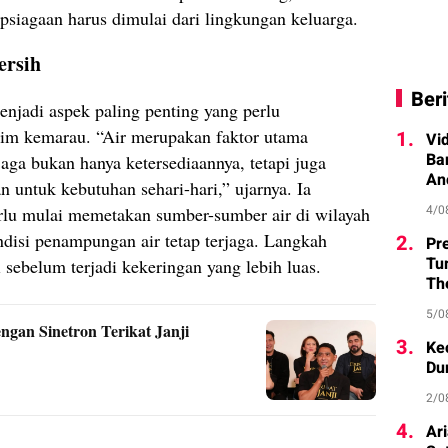
iagaan harus dimulai dari lingkungan keluarga.
ersih
Beri
njadi aspek paling penting yang perlu
sim kemarau. “Air merupakan faktor utama
1.
Vi
Ba
aga bukan hanya ketersediaannya, tetapi juga
An
n untuk kebutuhan sehari-hari,” ujarnya. Ia
4/0
u mulai memetakan sumber-sumber air di wilayah
disi penampungan air tetap terjaga. Langkah
2.
Pr
Tu
i sebelum terjadi kekeringan yang lebih luas.
Th
5/0
ngan Sinetron Terikat Janji
3.
Ke
Du
2/0
4.
Ar