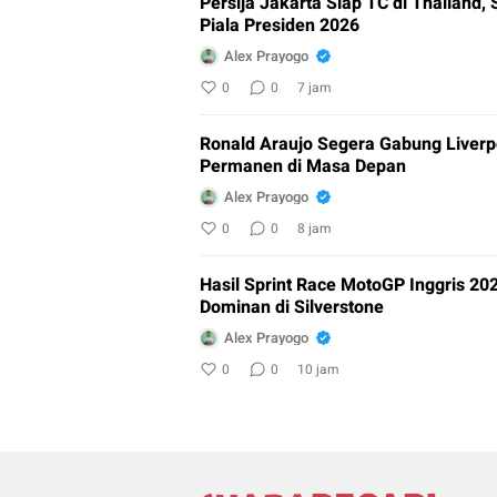
Persija Jakarta Siap TC di Thailand,
Piala Presiden 2026
Alex Prayogo
0
0
7 jam
Ronald Araujo Segera Gabung Liverp
Permanen di Masa Depan
Alex Prayogo
0
0
8 jam
Hasil Sprint Race MotoGP Inggris 20
Dominan di Silverstone
Alex Prayogo
0
0
10 jam