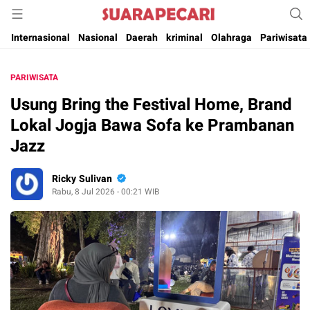
Suara Pencerahan Anak Negeri ( Berita Aktual & Terpercaya )
Suara Pecari
Internasional
Nasional
Daerah
kriminal
Olahraga
Pariwisata
PARIWISATA
Usung Bring the Festival Home, Brand
Lokal Jogja Bawa Sofa ke Prambanan
Jazz
Ricky Sulivan
Rabu, 8 Jul 2026 - 00:21 WIB