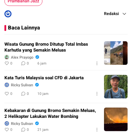
Prambanan Jazz
Redaksi
Baca Lainnya
Wisata Gunung Bromo Ditutup Total Imbas
Karhutla yang Semakin Meluas
Alex Prayogo
0
0
6 jam
Kata Turis Malaysia soal CFD di Jakarta
Ricky Sulivan
0
0
10 jam
Kebakaran di Gunung Bromo Semakin Meluas,
2 Helikopter Lakukan Water Bombing
Ricky Sulivan
0
0
21 jam