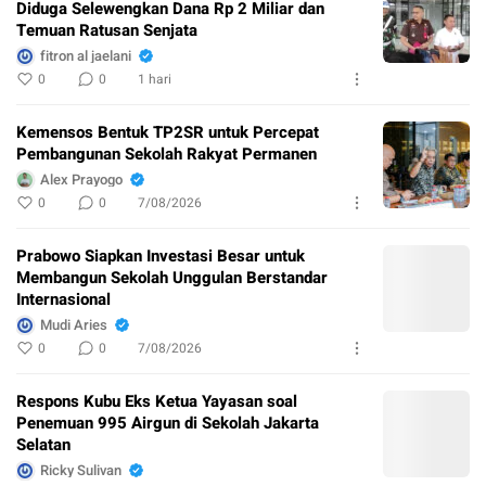
Diduga Selewengkan Dana Rp 2 Miliar dan
Temuan Ratusan Senjata
fitron al jaelani
0
0
1 hari
Kemensos Bentuk TP2SR untuk Percepat
Pembangunan Sekolah Rakyat Permanen
Alex Prayogo
0
0
7/08/2026
Prabowo Siapkan Investasi Besar untuk
Membangun Sekolah Unggulan Berstandar
Internasional
Mudi Aries
0
0
7/08/2026
Respons Kubu Eks Ketua Yayasan soal
Penemuan 995 Airgun di Sekolah Jakarta
Selatan
Ricky Sulivan