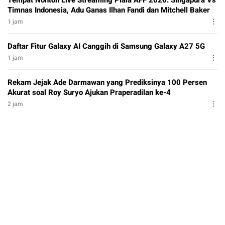
Tempat Nonton Live Streaming Piala AFF 2026: Singapura Vs
Timnas Indonesia, Adu Ganas Ilhan Fandi dan Mitchell Baker
1 jam
Daftar Fitur Galaxy AI Canggih di Samsung Galaxy A27 5G
1 jam
Rekam Jejak Ade Darmawan yang Prediksinya 100 Persen
Akurat soal Roy Suryo Ajukan Praperadilan ke-4
2 jam