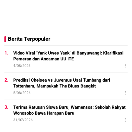
Berita Terpopuler
1.
Video Viral ‘Yank Uwes Yank’ di Banyuwangi: Klarifikasi
Pemeran dan Ancaman UU ITE
4/08/2026
2.
Prediksi Chelsea vs Juventus Usai Tumbang dari
Tottenham, Mampukah The Blues Bangkit
5/08/2026
3.
Terima Ratusan Siswa Baru, Wamensos: Sekolah Rakyat
Wonosobo Bawa Harapan Baru
31/07/2026