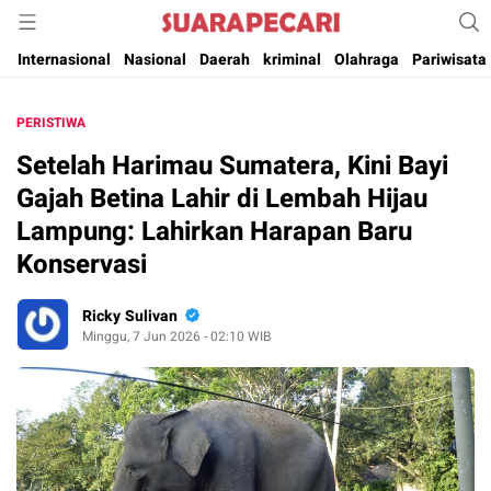
Suara Pencerahan Anak Negeri ( Berita Aktual & Terpercaya )
Suara Pecari
Internasional
Nasional
Daerah
kriminal
Olahraga
Pariwisata
PERISTIWA
Setelah Harimau Sumatera, Kini Bayi
Gajah Betina Lahir di Lembah Hijau
Lampung: Lahirkan Harapan Baru
Konservasi
Ricky Sulivan
Minggu, 7 Jun 2026 - 02:10 WIB