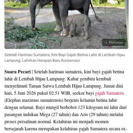
Perbesar
Setelah Harimau Sumatera, Kini Bayi Gajah Betina Lahir di Lembah Hijau
Lampung: Lahirkan Harapan Baru Konservasi
Suara Pecari
| Setelah harimau sumatera, kini bayi gajah betina
lahir di Lembah Hijau Lampung. Kabar gembira kembali
menyelimuti Taman Satwa Lembah Hijau Lampung. Jumat dini
hari, 5 Juni 2026 pukul 02.51 WIB, seekor bayi
gajah Sumatera
(Elephas maximus sumatrensis) berjenis kelamin betina lahir
dengan selamat. Bayi mungil berbobot 123 kilogram ini lahir dari
pasangan indukan Mega (27 tahun) dan Aris (29 tahun) melalui
proses persalinan normal. Kelahiran ini menjadi momen
bersejarah karena merupakan kelahiran gajah Sumatera secara ex-