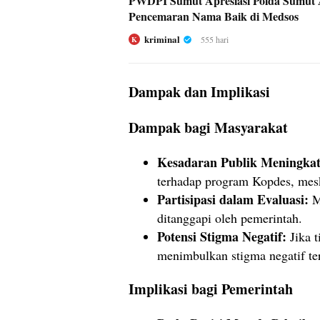
PWDPI Sumut Apresiasi Polda Sumut 
Pencemaran Nama Baik di Medsos
kriminal
555 hari
K
Dampak dan Implikasi
Dampak bagi Masyarakat
Kesadaran Publik Meningkat
terhadap program Kopdes, mesk
Partisipasi dalam Evaluasi:
Ma
ditanggapi oleh pemerintah.
Potensi Stigma Negatif:
Jika t
menimbulkan stigma negatif te
Implikasi bagi Pemerintah