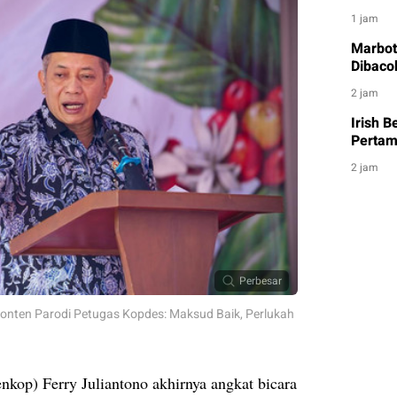
1 jam
Marbot
Dibacok
2 jam
Irish 
Pertam
2 jam
Perbesar
onten Parodi Petugas Kopdes: Maksud Baik, Perlukah
nkop) Ferry Juliantono akhirnya angkat bicara