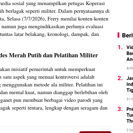
 media sosial yang menampilkan petugas Koperasi
 berlagak seperti militer. Dalam pernyataannya di
a, Selasa (7/7/2026), Ferry menilai konten-konten
, namun juga mengindikasikan perlunya evaluasi
tuntas latar belakang, kronologi, dampak, dan
Beri
1.
Vi
Ba
es Merah Putih dan Pelatihan Militer
An
kan inisiatif pemerintah untuk memperkuat
4/0
h satu aspek yang menuai kontroversi adalah
2.
Ja
 menggunakan metode ala militer. Pelatihan ini
In
Ti
 dan mental kuat, namun dianggap berlebihan oleh
rganet pun membuat berbagai video parodi yang
31/
agak seperti tentara, lengkap dengan seragam dan
3.
Pr
Tu
Th
2 ha