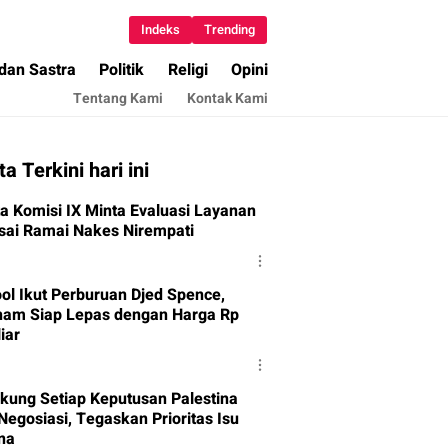
Indeks
Trending
 dan Sastra
Politik
Religi
Opini
Tentang Kami
Kontak Kami
ta Terkini hari ini
a Komisi IX Minta Evaluasi Layanan
sai Ramai Nakes Nirempati
ool Ikut Perburuan Djed Spence,
ham Siap Lepas dengan Harga Rp
iar
ukung Setiap Keputusan Palestina
Negosiasi, Tegaskan Prioritas Isu
ina