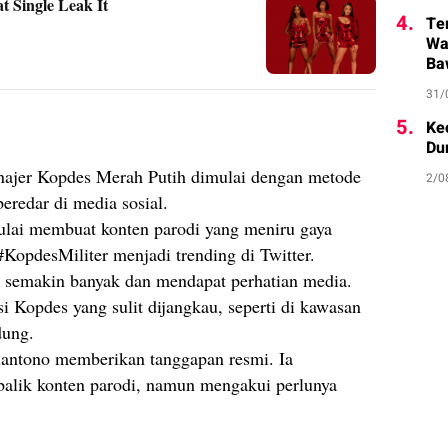
 Single Leak It
4.
Te
Wa
Ba
31/
5.
Ke
Du
najer Kopdes Merah Putih dimulai dengan metode
2/0
beredar di media sosial.
lai membuat konten parodi yang meniru gaya
#KopdesMiliter menjadi trending di Twitter.
 semakin banyak dan mendapat perhatian media.
si Kopdes yang sulit dijangkau, seperti di kawasan
dung.
antono memberikan tanggapan resmi. Ia
balik konten parodi, namun mengakui perlunya