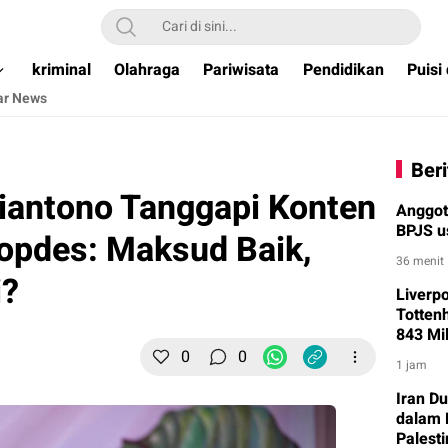
ual & Terpercaya )
kriminal
Olahraga
Pariwisata
Pendidikan
Puisi
ar News
Beri
iantono Tanggapi Konten
Anggot
BPJS u
opdes: Maksud Baik,
36 menit
i?
Liverp
Totten
843 Mil
0
0
1 jam
Iran D
dalam 
Palest