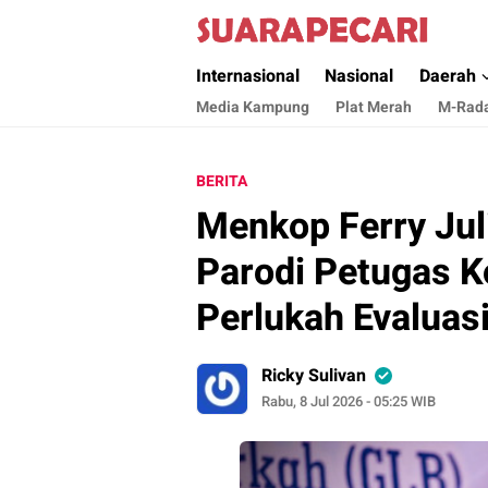
Suara Pecari
Suara Pencerahan Anak Negeri ( Berita Akt
Internasional
Nasional
Daerah
Media Kampung
Plat Merah
M-Rad
BERITA
Menkop Ferry Jul
Parodi Petugas K
Perlukah Evaluas
Ricky Sulivan
Rabu, 8 Jul 2026 - 05:25 WIB