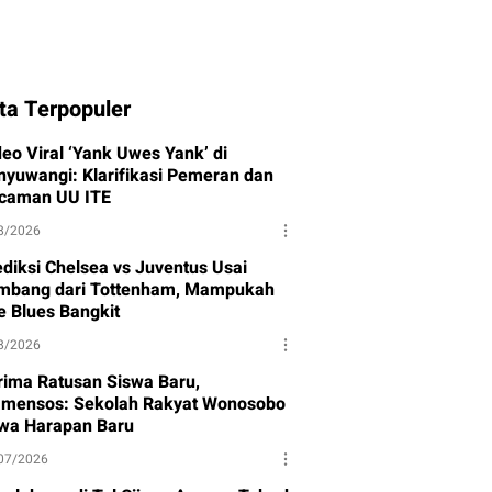
ta Terpopuler
deo Viral ‘Yank Uwes Yank’ di
nyuwangi: Klarifikasi Pemeran dan
caman UU ITE
8/2026
ediksi Chelsea vs Juventus Usai
mbang dari Tottenham, Mampukah
e Blues Bangkit
8/2026
rima Ratusan Siswa Baru,
mensos: Sekolah Rakyat Wonosobo
wa Harapan Baru
07/2026