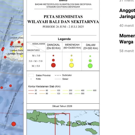
31 menit
Anggota
Jaringa
40 menit
Momen 
Warga 
58 menit