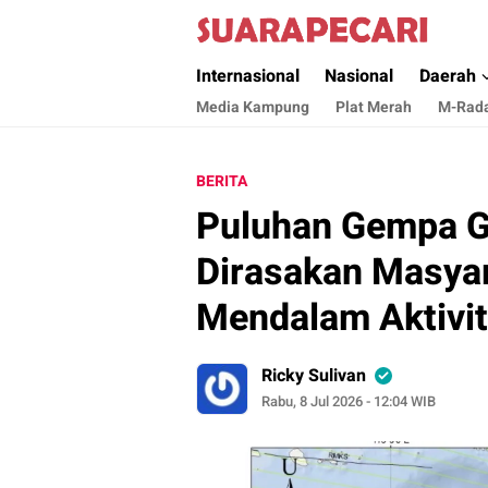
Suara Pecari
Suara Pencerahan Anak Negeri ( Berita Akt
Internasional
Nasional
Daerah
Media Kampung
Plat Merah
M-Rad
BERITA
Puluhan Gempa G
Dirasakan Masyar
Mendalam Aktivit
Ricky Sulivan
Rabu, 8 Jul 2026 - 12:04 WIB