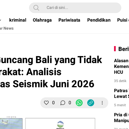
ual & Terpercaya )
kriminal
Olahraga
Pariwisata
Pendidikan
Puisi
ar News
Beri
uncang Bali yang Tidak
Alasan
Kemenk
akat: Analisis
HCU
as Seismik Juni 2026
35 detik
Patras
Lewat 
0
0
5 menit
Pria di
Manipu