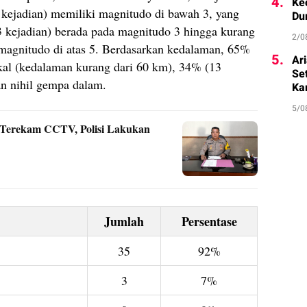
4.
Ke
 kejadian) memiliki magnitudo di bawah 3, yang
Du
 kejadian) berada pada magnitudo 3 hingga kurang
2/0
 magnitudo di atas 5. Berdasarkan kedalaman, 65%
5.
Ar
kal (kedalaman kurang dari 60 km), 34% (13
Se
n nihil gempa dalam.
Ka
5/0
o Terekam CCTV, Polisi Lakukan
Jumlah
Persentase
35
92%
3
7%