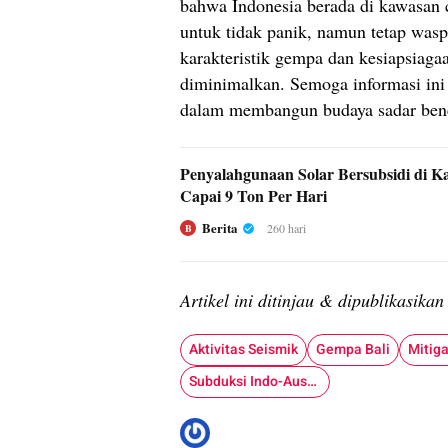
bahwa Indonesia berada di kawasan c
untuk tidak panik, namun tetap wa
karakteristik gempa dan kesiapsiagaa
diminimalkan. Semoga informasi ini
dalam membangun budaya sadar ben
Penyalahgunaan Solar Bersubsidi di Ka
Capai 9 Ton Per Hari
Berita
260 hari
B
Artikel ini ditinjau & dipublikasika
Aktivitas Seismik
Gempa Bali
Mitig
Subduksi Indo-Australia