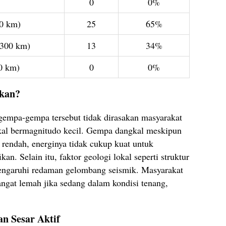
0
0%
0 km)
25
65%
300 km)
13
34%
0 km)
0
0%
kan?
mpa-gempa tersebut tidak dirasakan masyarakat
kal bermagnitudo kecil. Gempa dangkal meskipun
rendah, energinya tidak cukup kuat untuk
n. Selain itu, faktor geologi lokal seperti struktur
pengaruhi redaman gelombang seismik. Masyarakat
ngat lemah jika sedang dalam kondisi tenang,
n Sesar Aktif