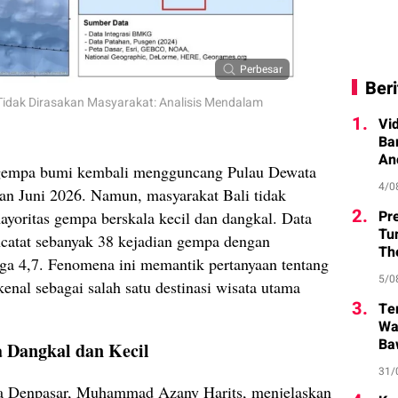
Perbesar
Beri
idak Dirasakan Masyarakat: Analisis Mendalam
1.
Vi
Ba
An
 gempa bumi kembali mengguncang Pulau Dewata
4/0
lan Juni 2026. Namun, masyarakat Bali tidak
2.
Pr
ayoritas gempa berskala kecil dan dangkal. Data
Tu
ncatat sebanyak 38 kejadian gempa dengan
Th
gga 4,7. Fenomena ini memantik pertanyaan tentang
5/0
kenal sebagai salah satu destinasi wisata utama
3.
Te
Wa
Ba
Dangkal dan Kecil
31/
a Denpasar, Muhammad Azany Harits, menjelaskan