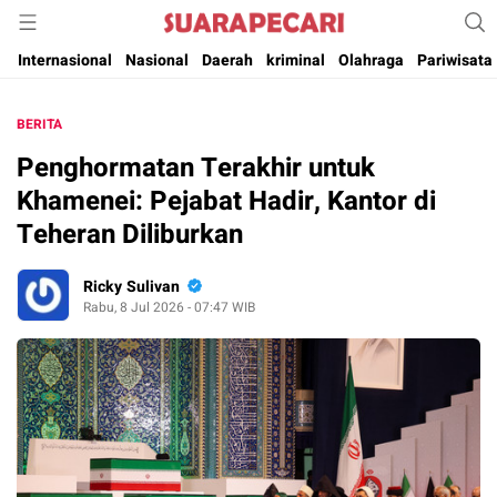
Suara Pencerahan Anak Negeri ( Berita Aktual & Terpercaya )
Suara Pecari
Internasional
Nasional
Daerah
kriminal
Olahraga
Pariwisata
BERITA
Penghormatan Terakhir untuk
Khamenei: Pejabat Hadir, Kantor di
Teheran Diliburkan
Ricky Sulivan
Rabu, 8 Jul 2026 - 07:47 WIB