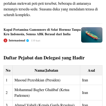
perlahan melewati peti-peti tersebut, beberapa di antaranya
menangis tersedu-sedu. Suasana duka yang mendalam terasa di
seluruh kompleks.
Kapal Pertamina Gamsunoro di Selat Hormuz Tanpa
Kru Indonesia, Semua ABK Berasal dari India
Internasional
110 hari
I
Daftar Pejabat dan Delegasi yang Hadir
No
Nama/Jabatan
Asal
1
Masoud Pezeshkian (Presiden)
Iran
Mohammad Bagher Ghalibaf (Ketua
2
Iran
Parlemen)
3
Ahmad Vahidi (Kepala Garda Revolusi)
Iran