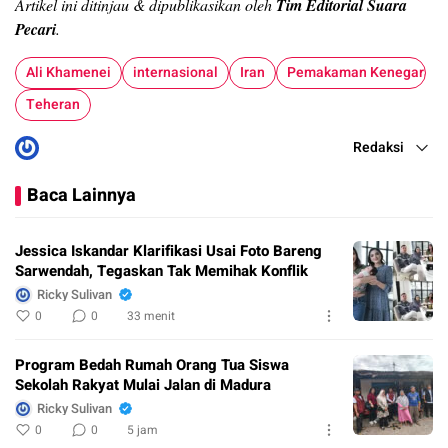
Artikel ini ditinjau & dipublikasikan oleh
Tim Editorial Suara
Pecari
.
Ali Khamenei
internasional
Iran
Pemakaman Kenegaraan
Teheran
Redaksi
Baca Lainnya
Jessica Iskandar Klarifikasi Usai Foto Bareng
Sarwendah, Tegaskan Tak Memihak Konflik
Ricky Sulivan
0
0
33 menit
Program Bedah Rumah Orang Tua Siswa
Sekolah Rakyat Mulai Jalan di Madura
Ricky Sulivan
0
0
5 jam