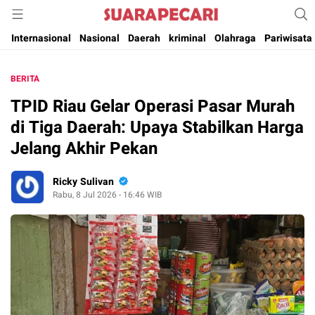
Suara Pencerahan Anak Negeri ( Berita Aktual & Terpercaya )
Suara Pecari
Internasional
Nasional
Daerah
kriminal
Olahraga
Pariwisata
BERITA
TPID Riau Gelar Operasi Pasar Murah
di Tiga Daerah: Upaya Stabilkan Harga
Jelang Akhir Pekan
Ricky Sulivan
Rabu, 8 Jul 2026 - 16:46 WIB