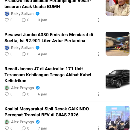
Prabowo Instruksikan Perampingan Besar-
besaran Anak Usaha BUMN
Ricky Sulivan
0
0
3 jam
Pesawat Jumbo A380 Emirates Mendarat di
Soetta, Isi 92.901 Liter Avtur Pertamina
Ricky Sulivan
0
0
4 jam
Recall Jaecoo J7 di Australia: 171 Unit
Terancam Kehilangan Tenaga Akibat Kabel
Kelistrikan
Alex Prayogo
0
0
6 jam
Koalisi Masyarakat Sipil Desak GAIKINDO
Percepat Transisi BEV di GIIAS 2026
Alex Prayogo
0
0
7 jam