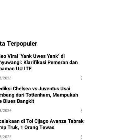
ta Terpopuler
deo Viral ‘Yank Uwes Yank’ di
nyuwangi: Klarifikasi Pemeran dan
caman UU ITE
8/2026
ediksi Chelsea vs Juventus Usai
mbang dari Tottenham, Mampukah
e Blues Bangkit
8/2026
celakaan di Tol Cijago Avanza Tabrak
mp Truk, 1 Orang Tewas
8/2026