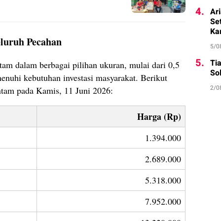
4.
Ar
Se
Ka
luruh Pecahan
5/0
5.
Ti
m dalam berbagai pilihan ukuran, mulai dari 0,5
Sol
nuhi kebutuhan investasi masyarakat. Berikut
2/0
ntam pada Kamis, 11 Juni 2026:
Harga (Rp)
1.394.000
2.689.000
5.318.000
7.952.000