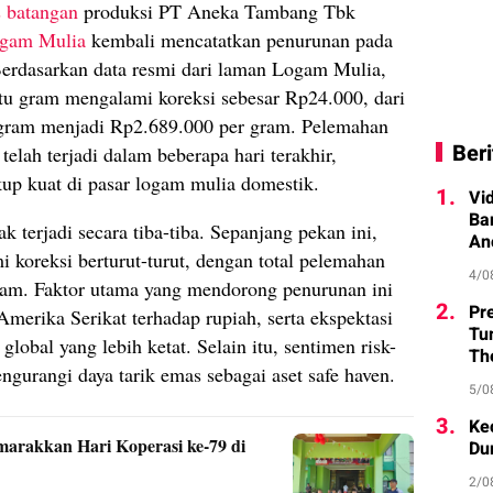
 batangan
produksi PT Aneka Tambang Tbk
gam Mulia
kembali mencatatkan penurunan pada
erdasarkan data resmi dari laman Logam Mulia,
tu gram mengalami koreksi sebesar Rp24.000, dari
 gram menjadi Rp2.689.000 per gram. Pelemahan
Beri
telah terjadi dalam beberapa hari terakhir,
up kuat di pasar logam mulia domestik.
1.
Vi
Ba
 terjadi secara tiba-tiba. Sepanjang pekan ini,
An
 koreksi berturut-turut, dengan total pelemahan
4/0
ram. Faktor utama yang mendorong penurunan ini
2.
Pr
Amerika Serikat terhadap rupiah, serta ekspektasi
Tu
lobal yang lebih ketat. Selain itu, sentimen risk-
Th
ngurangi daya tarik emas sebagai aset safe haven.
5/0
3.
Ke
rakkan Hari Koperasi ke-79 di
Du
2/0