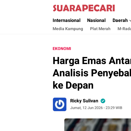
Suara Pecari
Suara Pencerahan Anak Negeri ( Berita Akt
Internasional
Nasional
Daerah
Media Kampung
Plat Merah
M-Rad
EKONOMI
Harga Emas Anta
Analisis Penyeba
ke Depan
Ricky Sulivan
Jumat, 12 Jun 2026 - 23:29 WIB