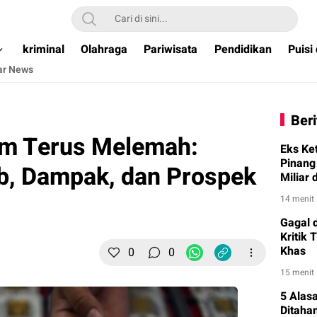
ual & Terpercaya )
kriminal
Olahraga
Pariwisata
Pendidikan
Puisi
ar News
Beri
m Terus Melemah:
Eks Ke
Pinang
b, Dampak, dan Prospek
Miliar
14 menit
Gagal 
Kritik 
Khas
0
0
15 menit
5 Alas
Ditaha