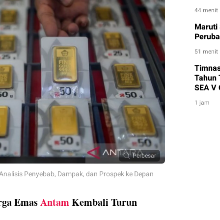
44 menit
Maruti
Peruba
51 menit
Timnas 
Tahun 
SEA V 
1 jam
Perbesar
nalisis Penyebab, Dampak, dan Prospek ke Depan
arga Emas
Antam
Kembali Turun