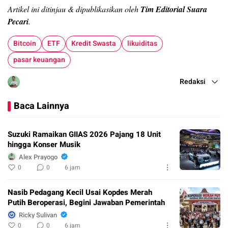
Artikel ini ditinjau & dipublikasikan oleh
Tim Editorial Suara
Pecari
.
Bitcoin
ETF
Kredit Swasta
likuiditas
pasar keuangan
Redaksi
Baca Lainnya
Suzuki Ramaikan GIIAS 2026 Pajang 18 Unit
hingga Konser Musik
Alex Prayogo
0
0
6 jam
Nasib Pedagang Kecil Usai Kopdes Merah
Putih Beroperasi, Begini Jawaban Pemerintah
Ricky Sulivan
0
0
6 jam