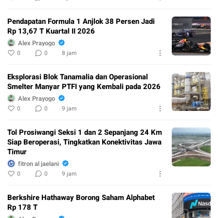
Pendapatan Formula 1 Anjlok 38 Persen Jadi
Rp 13,67 T Kuartal II 2026
Alex Prayogo
0
0
8 jam
Eksplorasi Blok Tanamalia dan Operasional
Smelter Manyar PTFI yang Kembali pada 2026
Alex Prayogo
0
0
9 jam
Tol Prosiwangi Seksi 1 dan 2 Sepanjang 24 Km
Siap Beroperasi, Tingkatkan Konektivitas Jawa
Timur
fitron al jaelani
0
0
9 jam
Berkshire Hathaway Borong Saham Alphabet
Rp 178 T