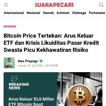
Suara Pencerahan Anak Negeri ( Berita Aktual & Terpercaya )
Suara Pecari
Internasional
Nasional
Daerah
kriminal
Olahraga
Pariwisata
EKONOMI
Bitcoin Price Tertekan: Arus Keluar
ETF dan Krisis Likuiditas Pasar Kredit
Swasta Picu Kekhawatiran Risiko
Alex Prayogo
Jumat, 10 Jul 2026 - 02:03 WIB