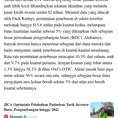
jauh lebih kecil dibandingkan tekanan likuiditas yang melanda
pasar kredit swasta senilai $2 triliun. Menurut data yang dilacak
oleh Fitch Ratings, permintaan penebusan di sektor tersebut
melonjak hingga $15,6 miliar pada kuartal kedua, melampaui
batas kuartalan standar sebesar 5% yang diterapkan oleh sebagian
besar perusahaan pengembangan bisnis (BDC). Akibatnya,
banyak investor hanya menerima sebagian dari dana mereka dan
harus mengantre untuk penebusan di kuartal-kuartal mendatang.
Rata-rata permintaan penebusan mencapai 10,3% dari saham, naik
dari 9,7% pada kuartal pertama, dengan kisaran yang lebar antara
1,3% hingga 38,1% di Blue Owl’s OTIC. Aliran masuk baru juga
turun sekitar 56% secara rata-rata, sehingga sebagian besar dana
mengalami arus keluar bersih sekitar 3% dari nilai aset bersih
kuartal sebelumnya.
JICA Optimistis Pelabuhan Patimban Tarik Investor
Baru, Pengembangan hingga 2042
Ekonomi
22 hari
E