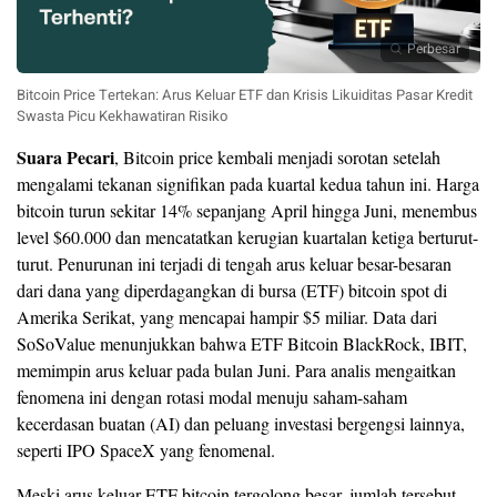
Perbesar
Bitcoin Price Tertekan: Arus Keluar ETF dan Krisis Likuiditas Pasar Kredit
Swasta Picu Kekhawatiran Risiko
Suara Pecari
, Bitcoin price kembali menjadi sorotan setelah
mengalami tekanan signifikan pada kuartal kedua tahun ini. Harga
bitcoin turun sekitar 14% sepanjang April hingga Juni, menembus
level $60.000 dan mencatatkan kerugian kuartalan ketiga berturut-
turut. Penurunan ini terjadi di tengah arus keluar besar-besaran
dari dana yang diperdagangkan di bursa (ETF) bitcoin spot di
Amerika Serikat, yang mencapai hampir $5 miliar. Data dari
SoSoValue menunjukkan bahwa ETF Bitcoin BlackRock, IBIT,
memimpin arus keluar pada bulan Juni. Para analis mengaitkan
fenomena ini dengan rotasi modal menuju saham-saham
kecerdasan buatan (AI) dan peluang investasi bergengsi lainnya,
seperti IPO SpaceX yang fenomenal.
Meski arus keluar ETF bitcoin tergolong besar, jumlah tersebut