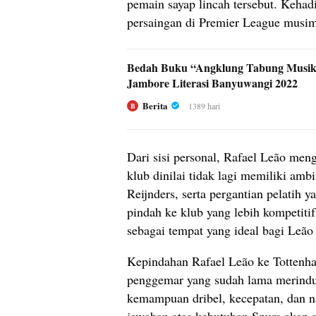
pemain sayap lincah tersebut. Kehad
persaingan di Premier League musi
Bedah Buku “Angklung Tabung Musik
Jambore Literasi Banyuwangi 2022
Berita
1389 hari
B
Dari sisi personal, Rafael Leão me
klub dinilai tidak lagi memiliki amb
Reijnders, serta pergantian pelatih
pindah ke klub yang lebih kompetiti
sebagai tempat yang ideal bagi Leã
Kepindahan Rafael Leão ke Tottenha
penggemar yang sudah lama merinduk
kemampuan dribel, kecepatan, dan n
jawaban atas kebutuhan Spurs akan s