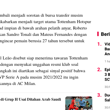
bali menjadi sorotan di bursa transfer musim
 dikabarkan menjadi target utama Tottenham Hotspur
 impian di bawah arahan pelatih anyar, Roberto
Beri
kan Sandro Tonali dan Mateus Fernandes dengan
mengincar pemain berusia 27 tahun tersebut untuk
1.
Vi
Ba
An
el Leão disebut siap menerima tawaran Tottenham
1 ha
dengan menyukai unggahan resmi klub soal
2.
Ep
ngkah ini diartikan sebagai sinyal positif bahwa
3 
VP Serie A pada musim 2021/2022 itu ingin
SC
kannya di AC Milan.
30/
3.
Du
di Grup H Usai Ditahan Arab Saudi
Sa
30/