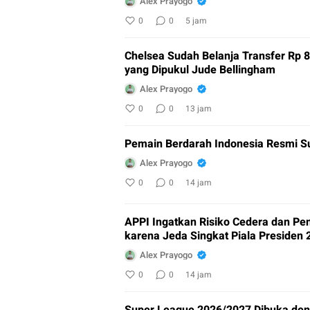
Alex Prayogo
0
0
5 jam
Chelsea Sudah Belanja Transfer Rp 8,
yang Dipukul Jude Bellingham
Alex Prayogo
0
0
13 jam
Pemain Berdarah Indonesia Resmi Sus
Alex Prayogo
0
0
14 jam
APPI Ingatkan Risiko Cedera dan Pe
karena Jeda Singkat Piala Presiden 
Alex Prayogo
0
0
14 jam
Super League 2026/2027 Dibuka den