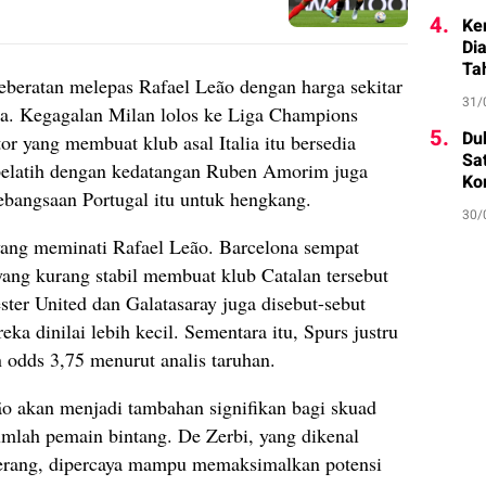
4.
Ke
Di
Ta
eberatan melepas Rafael Leão dengan harga sekitar
31/
uta. Kegagalan Milan lolos ke Liga Champions
5.
Du
or yang membuat klub asal Italia itu bersedia
Sa
n pelatih dengan kedatangan Ruben Amorim juga
Ko
bangsaan Portugal itu untuk hengkang.
30/
yang meminati Rafael Leão. Barcelona sempat
ang kurang stabil membuat klub Catalan tersebut
ster United dan Galatasaray juga disebut-sebut
a dinilai lebih kecil. Sementara itu, Spurs justru
 odds 3,75 menurut analis taruhan.
eão akan menjadi tambahan signifikan bagi skuad
umlah pemain bintang. De Zerbi, yang dikenal
nyerang, dipercaya mampu memaksimalkan potensi