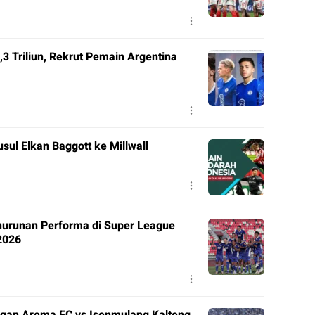
3 Triliun, Rekrut Pemain Argentina
ul Elkan Baggott ke Millwall
nurunan Performa di Super League
2026
gan Arema FC vs Isenmulang Kalteng,