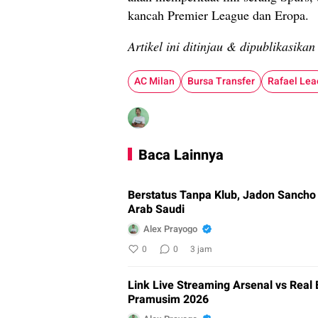
kancah Premier League dan Eropa.
Artikel ini ditinjau & dipublikasika
AC Milan
Bursa Transfer
Rafael Lea
Baca Lainnya
Berstatus Tanpa Klub, Jadon Sancho
Arab Saudi
Alex Prayogo
0
0
3 jam
Link Live Streaming Arsenal vs Real 
Pramusim 2026