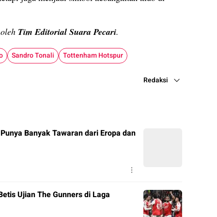
n oleh
Tim Editorial Suara Pecari
.
o
Sandro Tonali
Tottenham Hotspur
Redaksi
 Punya Banyak Tawaran dari Eropa dan
Betis Ujian The Gunners di Laga