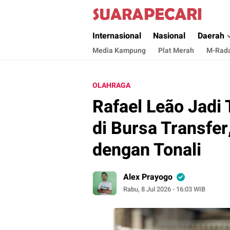
Suara Pecari
Suara Pencerahan Anak Negeri ( Berita Akt
Internasional
Nasional
Daerah
Media Kampung
Plat Merah
M-Rad
OLAHRAGA
Rafael Leão Jadi
di Bursa Transfer
dengan Tonali
Alex Prayogo
Rabu, 8 Jul 2026 - 16:03 WIB