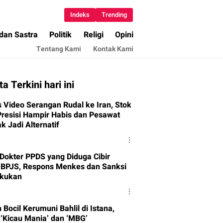
Indeks
Trending
 dan Sastra
Politik
Religi
Opini
Tentang Kami
Kontak Kami
ta Terkini hari ini
s Video Serangan Rudal ke Iran, Stok
Presisi Hampir Habis dan Pesawat
k Jadi Alternatif
Dokter PPDS yang Diduga Cibir
 BPJS, Respons Menkes dan Sanksi
akukan
ocil Kerumuni Bahlil di Istana,
 ‘Kicau Mania’ dan ‘MBG’