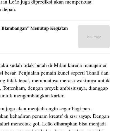
iran Leão juga diprediksi akan memperkuat
m depan.
 Blambangan” Menutup Kegiatan
No Image
ngaku sudah tidak betah di Milan karena manajemen
isi besar. Penjualan pemain kunci seperti Tonali dan
 yang tidak tepat, membuatnya merasa waktunya untuk
f. Tottenham, dengan proyek ambisiusnya, dianggap
o untuk mengembangkan karier.
m juga akan menjadi angin segar bagi para
an kehadiran pemain kreatif di sisi sayap. Dengan
aluri mencetak gol, Leão diharapkan bisa menjadi
eorang winger kiri kelas dunia. Apalagi, ia sudah