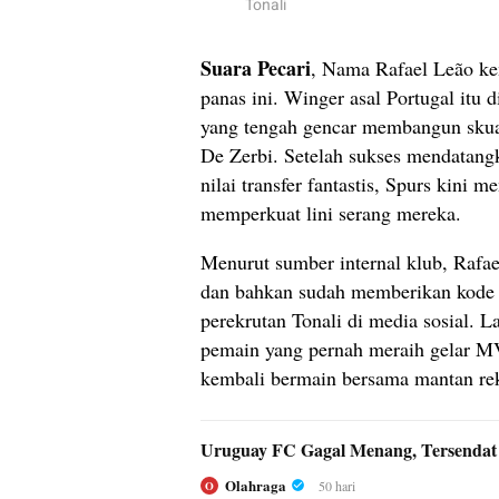
Tonali
Suara Pecari
, Nama Rafael Leão kem
panas ini. Winger asal Portugal itu
yang tengah gencar membangun skuad
De Zerbi. Setelah sukses mendatang
nilai transfer fantastis, Spurs kini 
memperkuat lini serang mereka.
Menurut sumber internal klub, Rafa
dan bahkan sudah memberikan kode 
perekrutan Tonali di media sosial. La
pemain yang pernah meraih gelar M
kembali bermain bersama mantan re
Uruguay FC Gagal Menang, Tersendat 
Olahraga
50 hari
O