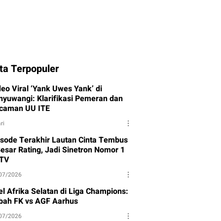
ta Terpopuler
deo Viral ‘Yank Uwes Yank’ di
nyuwangi: Klarifikasi Pemeran dan
caman UU ITE
ri
isode Terakhir Lautan Cinta Tembus
Besar Rating, Jadi Sinetron Nomor 1
TV
07/2026
el Afrika Selatan di Liga Champions:
bah FK vs AGF Aarhus
07/2026