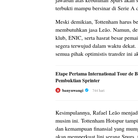
terbukti mampu bersinar di Serie A 
Meski demikian, Tottenham harus be
membutuhkan jasa Leão. Namun, deng
klub, ENIC, serta hasrat besar pema
segera terwujud dalam waktu dekat.
semua pihak optimistis transfer ini
Etape Pertama International Tour de 
Pembuktian Sprinter
banyuwangi
744 hari
B
Kesimpulannya, Rafael Leão menjadi 
musim ini. Tottenham Hotspur tampil
dan kemampuan finansial yang mumpu
akan memperkuat lini serang Spurs, 