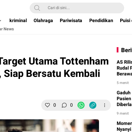
ual & Terpercaya )
kriminal
Olahraga
Pariwisata
Pendidikan
Puisi
ar News
Beri
 Target Utama Tottenham
AS Rili
Rudal 
, Siap Bersatu Kembali
Berawa
5 menit
Gaduh 
Pasien
Diberl
0
0
9 menit
Momen B
Nyanyi