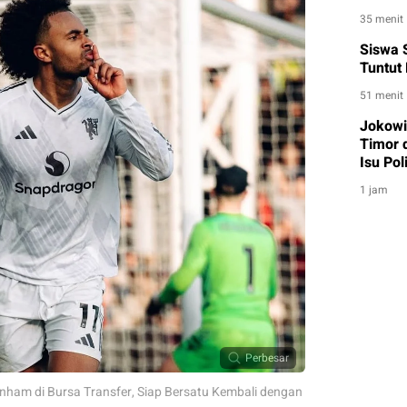
35 menit
Siswa 
Tuntut 
51 menit
Jokowi
Timor 
Isu Poli
1 jam
Perbesar
enham di Bursa Transfer, Siap Bersatu Kembali dengan