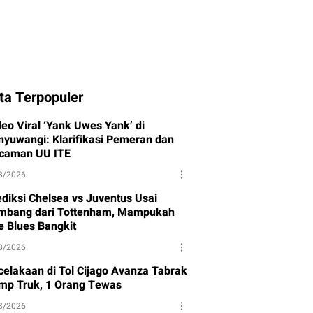
ta Terpopuler
deo Viral ‘Yank Uwes Yank’ di
nyuwangi: Klarifikasi Pemeran dan
caman UU ITE
8/2026
ediksi Chelsea vs Juventus Usai
mbang dari Tottenham, Mampukah
e Blues Bangkit
8/2026
celakaan di Tol Cijago Avanza Tabrak
mp Truk, 1 Orang Tewas
8/2026