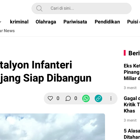
ual & Terpercaya )
kriminal
Olahraga
Pariwisata
Pendidikan
Puisi
ar News
Beri
lyon Infanteri
Eks Ke
Pinang
ajang Siap Dibangun
Miliar
3 menit
0
0
Gagal 
Kritik 
Khas
3 menit
5 Alas
Ditaha