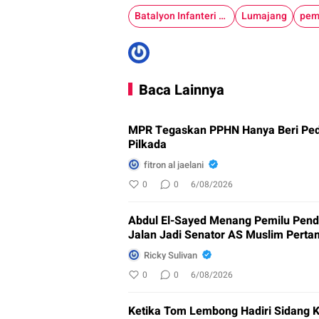
Batalyon Infanteri Teritorial
Lumajang
pem
Baca Lainnya
MPR Tegaskan PPHN Hanya Beri Pedo
Pilkada
fitron al jaelani
0
0
6/08/2026
Abdul El-Sayed Menang Pemilu Pend
Jalan Jadi Senator AS Muslim Pert
Ricky Sulivan
0
0
6/08/2026
Ketika Tom Lembong Hadiri Sidang 