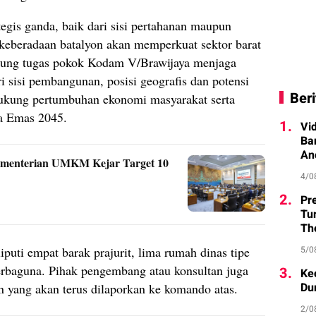
tegis ganda, baik dari sisi pertahanan maupun
 keberadaan batalyon akan memperkuat sektor barat
kung tugas pokok Kodam V/Brawijaya menjaga
i sisi pembangunan, posisi geografis dan potensi
Beri
ukung pertumbuhan ekonomi masyarakat serta
ia Emas 2045.
1.
Vi
Ba
An
enterian UMKM Kejar Target 10
4/0
2.
Pr
Tu
Th
5/0
uti empat barak prajurit, lima rumah dinas tipe
rbaguna. Pihak pengembang atau konsultan juga
3.
Ke
Du
n yang akan terus dilaporkan ke komando atas.
2/0