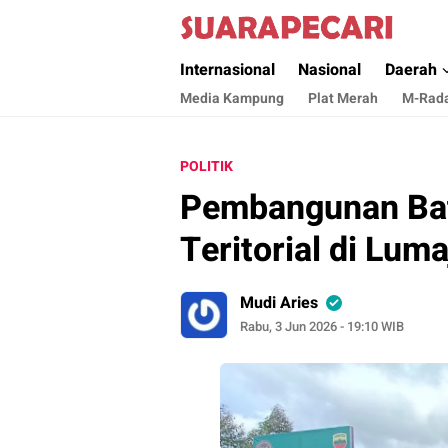
Suara Pecari
Suara Pencerahan Anak Negeri ( Berita Akt
Internasional
Nasional
Daerah
Media Kampung
Plat Merah
M-Rad
POLITIK
Pembangunan Bata
Teritorial di Lum
Mudi Aries
Rabu, 3 Jun 2026 - 19:10 WIB