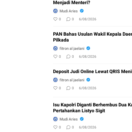
Menjadi Menteri?
Mudi Aries
0
0
6/08/2026
PAN Bahas Usulan Wakil Kepala Daer
Pilkada
fitron al jaelani
0
0
6/08/2026
Deposit Judi Online Lewat QRIS Meni
fitron al jaelani
0
0
6/08/2026
Isu Kapolri Diganti Berhembus Dua K
Pertahankan Listyo Sigit
Mudi Aries
0
0
6/08/2026