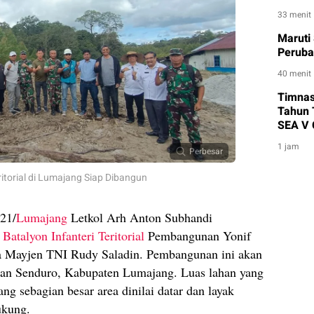
33 menit
Maruti
Peruba
40 menit
Timnas 
Tahun 
SEA V 
1 jam
Perbesar
itorial di Lumajang Siap Dibangun
21/
Lumajang
Letkol Arh Anton Subhandi
Batalyon Infanteri Teritorial
Pembangunan Yonif
a Mayjen TNI Rudy Saladin. Pembangunan ini akan
tan Senduro, Kabupaten Lumajang. Luas lahan yang
ng sebagian besar area dinilai datar dan layak
ukung.