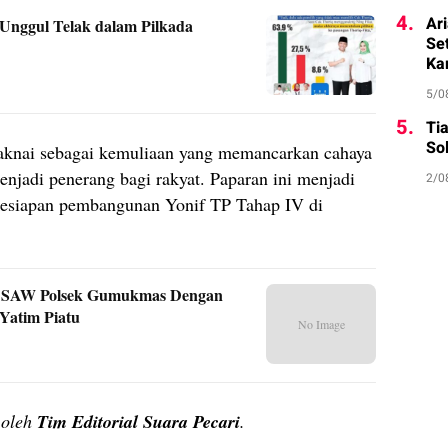
4.
Ar
Unggul Telak dalam Pilkada
Se
Ka
5/0
5.
Ti
Sol
aknai sebagai kemuliaan yang memancarkan cahaya
njadi penerang bagi rakyat. Paparan ini menjadi
2/0
kesiapan pembangunan Yonif TP Tahap IV di
ad SAW Polsek Gumukmas Dengan
Yatim Piatu
No Image
n oleh
Tim Editorial Suara Pecari
.