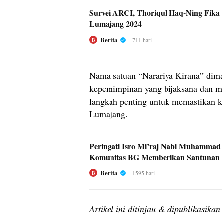
Survei ARCI, Thoriqul Haq-Ning Fika 
Lumajang 2024
Berita
711 hari
B
Nama satuan “Narariya Kirana” dim
kepemimpinan yang bijaksana dan me
langkah penting untuk memastikan 
Lumajang.
Peringati Isro Mi’raj Nabi Muhamm
Komunitas BG Memberikan Santunan 
Berita
1595 hari
B
Artikel ini ditinjau & dipublikasika