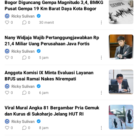
Bogor Diguncang Gempa Magnitudo 3,4, BMKG
Pusat Gempa 19 Km Barat Daya Kota Bogor
Ricky Sulivan
0
0
30 menit
Nany Widjaja Wajib Pertanggungjawabkan Rp
21,4 Miliar Uang Perusahaan Java Fortis
Ricky Sulivan
0
0
5 jam
Anggota Komisi IX Minta Evaluasi Layanan
BPJS usai Ramai Nakes Nirempati
Ricky Sulivan
0
0
6 jam
Viral Mural Angka 81 Bergambar Pria Gemuk
dan Kurus di Sukoharjo Jelang HUT RI
Ricky Sulivan
0
0
8 jam