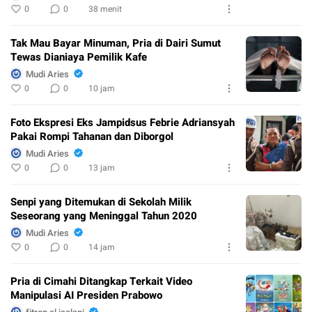
0
0
38 menit
Tak Mau Bayar Minuman, Pria di Dairi Sumut
Tewas Dianiaya Pemilik Kafe
Mudi Aries
0
0
10 jam
Foto Ekspresi Eks Jampidsus Febrie Adriansyah
Pakai Rompi Tahanan dan Diborgol
Mudi Aries
0
0
13 jam
Senpi yang Ditemukan di Sekolah Milik
Seseorang yang Meninggal Tahun 2020
Mudi Aries
0
0
14 jam
Pria di Cimahi Ditangkap Terkait Video
Manipulasi AI Presiden Prabowo