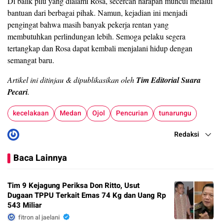
Di balik pilu yang dialami Rosa, secercah harapan muncul melalui
bantuan dari berbagai pihak. Namun, kejadian ini menjadi
pengingat bahwa masih banyak pekerja rentan yang
membutuhkan perlindungan lebih. Semoga pelaku segera
tertangkap dan Rosa dapat kembali menjalani hidup dengan
semangat baru.
Artikel ini ditinjau & dipublikasikan oleh
Tim Editorial Suara
Pecari
.
kecelakaan
Medan
Ojol
Pencurian
tunarungu
Redaksi
Baca Lainnya
Tim 9 Kejagung Periksa Don Ritto, Usut
Dugaan TPPU Terkait Emas 74 Kg dan Uang Rp
543 Miliar
fitron al jaelani