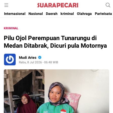
Suara Pencerahan Anak Negeri ( Berita Aktual & Terpercaya )
Suara Pecari
Internasional
Nasional
Daerah
kriminal
Olahraga
Pariwisata
KRIMINAL
Pilu Ojol Perempuan Tunarungu di
Medan Ditabrak, Dicuri pula Motornya
Mudi Aries
Rabu, 8 Jul 2026 - 06:48 WIB