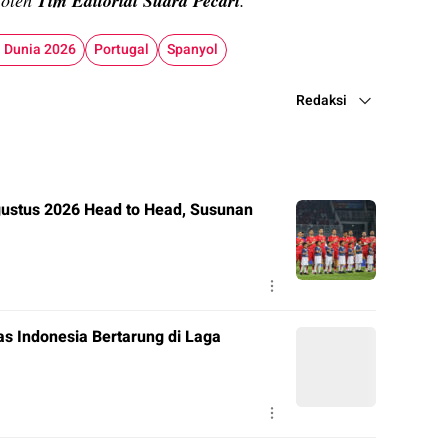
n oleh
Tim Editorial Suara Pecari
.
a Dunia 2026
Portugal
Spanyol
Redaksi
Agustus 2026 Head to Head, Susunan
s Indonesia Bertarung di Laga