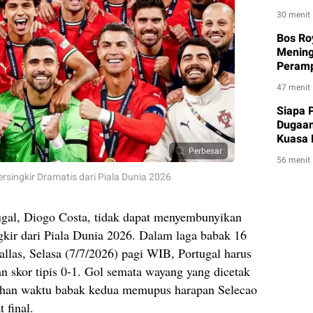
30 menit
Bos Ro
Mening
Peram
47 menit
Siapa 
Dugaan
Kuasa 
Perbesar
56 menit
ersingkir Dramatis dari Piala Dunia 2026
ugal, Diogo Costa, tidak dapat menyembunyikan
gkir dari Piala Dunia 2026. Dalam laga babak 16
allas, Selasa (7/7/2026) pagi WIB, Portugal harus
 skor tipis 0-1. Gol semata wayang yang dicetak
ahan waktu babak kedua memupus harapan Selecao
 final.