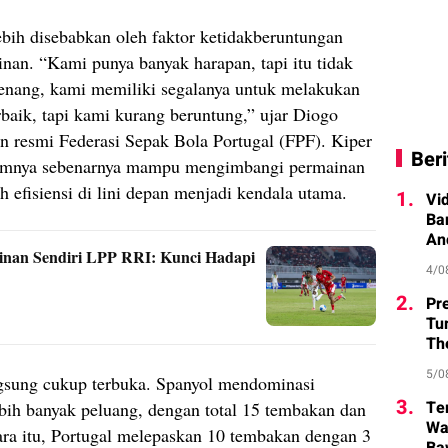
ebih disebabkan oleh faktor ketidakberuntungan
nan. “Kami punya banyak harapan, tapi itu tidak
enang, kami memiliki segalanya untuk melakukan
baik, tapi kami kurang beruntung,” ujar Diogo
n resmi Federasi Sepak Bola Portugal (FPF). Kiper
Beri
imnya sebenarnya mampu mengimbangi permainan
 efisiensi di lini depan menjadi kendala utama.
1.
Vi
Ba
An
inan Sendiri LPP RRI: Kunci Hadapi
4/0
2.
Pr
Tu
Th
5/0
angsung cukup terbuka. Spanyol mendominasi
3.
Te
bih banyak peluang, dengan total 15 tembakan dan
Wa
tara itu, Portugal melepaskan 10 tembakan dengan 3