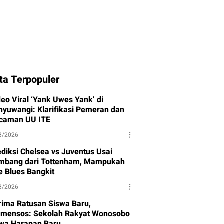
ta Terpopuler
deo Viral ‘Yank Uwes Yank’ di
nyuwangi: Klarifikasi Pemeran dan
caman UU ITE
8/2026
ediksi Chelsea vs Juventus Usai
mbang dari Tottenham, Mampukah
e Blues Bangkit
8/2026
rima Ratusan Siswa Baru,
mensos: Sekolah Rakyat Wonosobo