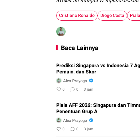
Artikel ini ditinjau & dipublikasika
Cristiano Ronaldo
Diogo Costa
Pial
Baca Lainnya
Prediksi Singapura vs Indonesia 7 
Pemain, dan Skor
Alex Prayogo
0
0
3 jam
Piala AFF 2026: Singapura dan Timna
Penentuan Grup A
Alex Prayogo
0
0
3 jam