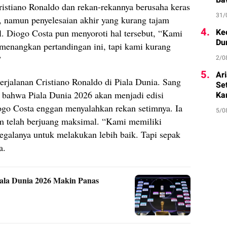
Ba
stiano Ronaldo dan rekan-rekannya berusaha keras
31/
, namun penyelesaian akhir yang kurang tajam
4.
Ke
 Diogo Costa pun menyoroti hal tersebut, “Kami
Du
menangkan pertandingan ini, tapi kami kurang
2/0
”
5.
Ar
erjalanan Cristiano Ronaldo di Piala Dunia. Sang
Se
 bahwa Piala Dunia 2026 akan menjadi edisi
Ka
ogo Costa enggan menyalahkan rekan setimnya. Ia
5/0
m telah berjuang maksimal. “Kami memiliki
egalanya untuk melakukan lebih baik. Tapi sepak
a.
iala Dunia 2026 Makin Panas