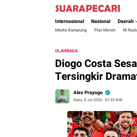
Suara Pecari
Suara Pencerahan Anak Negeri ( Berita Akt
Internasional
Nasional
Daerah
Media Kampung
Plat Merah
M-Rad
OLAHRAGA
Diogo Costa Sesal
Tersingkir Dramat
Alex Prayogo
Rabu, 8 Jul 2026 - 07:33 WIB