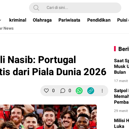
ual & Terpercaya )
kriminal
Olahraga
Pariwisata
Pendidikan
Puisi
ar News
Beri
i Nasib: Portugal
Saat S
Musk U
is dari Piala Dunia 2026
Bulan
17 menit
0
0
Satpol
Memah
Pemba
29 menit
Milisi
Luka