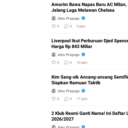
Amorim Bawa Napas Baru AC Milan, S
Jelang Laga Melawan Chelsea
Alex Prayogo
0
0
3 jam
Liverpool Ikut Perburuan Djed Spen
Harga Rp 843 Miliar
Alex Prayogo
0
0
10 jam
Kim Sang-sik Ancang-ancang Semifina
Siapkan Ramuan Taktik
Alex Prayogo
0
0
17 jam
2 Klub Resmi Ganti Nama! Ini Daftar
2026/2027
Alex Prayogo